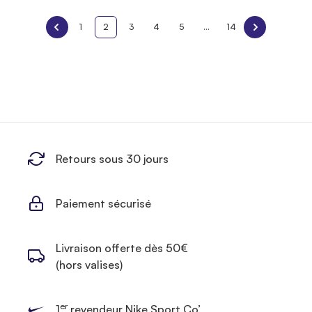
1
2
3
4
5
...
14
Retours sous 30 jours
Paiement sécurisé
Livraison offerte dès 50€
(hors valises)
er
1
revendeur Nike Sport Co’