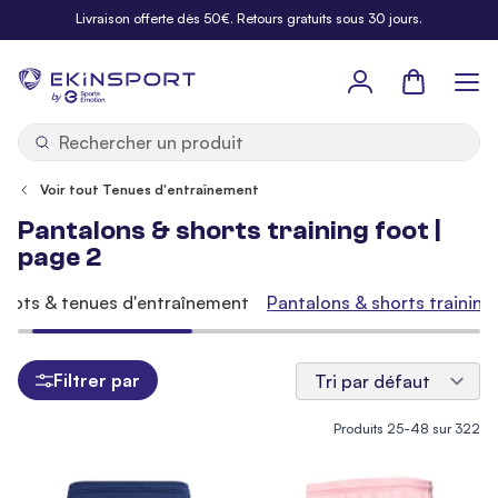
Allez au contenu
Livraison offerte dès 50€. Retours gratuits sous 30 jours.
Panier
b
y
Voir tout Tenues d'entraînement
Pantalons & shorts training foot |
page 2
illots & tenues d'entraînement
Pantalons & shorts training
Filtrer par
Produits
25
-
48
sur
322