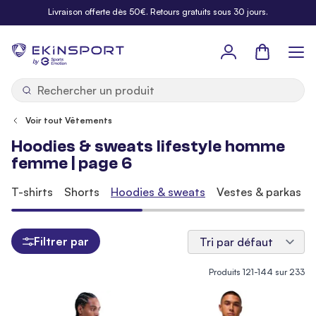
Allez au contenu
Livraison offerte dès 50€. Retours gratuits sous 30 jours.
Panier
b
y
Voir tout Vêtements
Hoodies & sweats lifestyle homme
femme | page 6
T-shirts
Shorts
Hoodies & sweats
Vestes & parkas
Filtrer par
Produits
121
-
144
sur
233