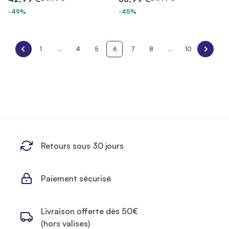
-49%
-45%
1
...
4
5
6
7
8
...
10
Retours sous 30 jours
Paiement sécurisé
Livraison offerte dès 50€
(hors valises)