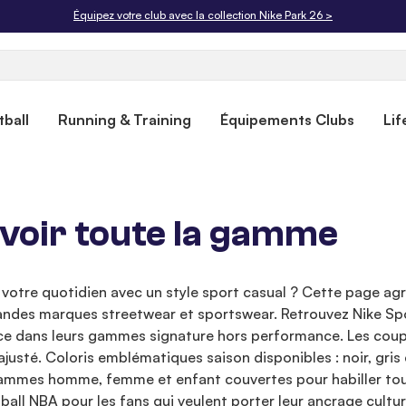
Livraison offerte dès 50€. Retours gratuits sous 30 jours.
ball
Running & Training
Équipements Clubs
Lif
: voir toute la gamme
 votre quotidien avec un style sport casual ? Cette page agr
randes marques streetwear et sportswear. Retrouvez Nike S
 dans leurs gammes signature hors performance. Les coupes 
justé. Coloris emblématiques saison disponibles : noir, gris
. Gammes homme, femme et enfant couvertes pour habiller tou
ball NBA pour les fans qui veulent porter leur ancrage cultur