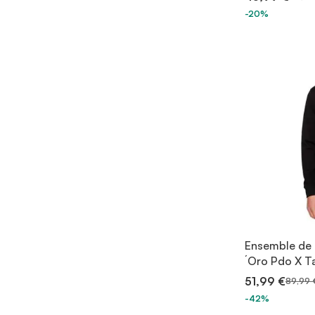
-20%
Ensemble de 
´Oro Pdo X T
51,99 €
89,99 
-42%