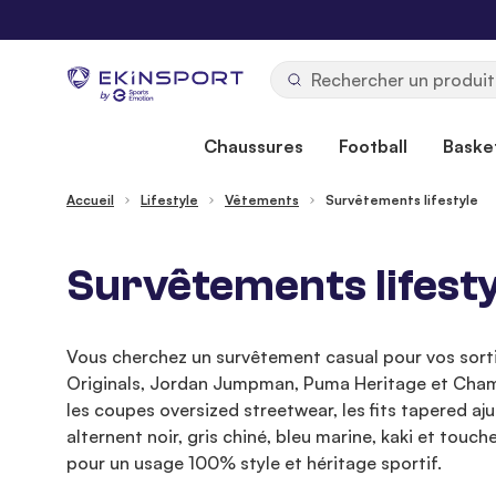
Allez au contenu
b
y
Chaussures
Football
Basket
Accueil
Lifestyle
Vêtements
Survêtements lifestyle
Survêtements lifes
Vous cherchez un survêtement casual pour vos sortie
Originals, Jordan Jumpman, Puma Heritage et Cham
les coupes oversized streetwear, les fits tapered aju
alternent noir, gris chiné, bleu marine, kaki et to
pour un usage 100% style et héritage sportif.