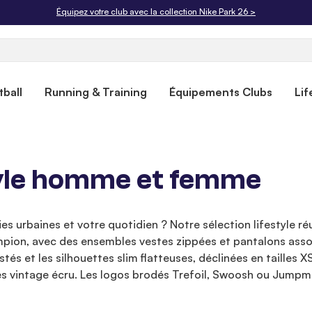
Livraison offerte dès 50€. Retours gratuits sous 30 jours.
ball
Running & Training
Équipements Clubs
Lif
tyle homme et femme
s urbaines et votre quotidien ? Notre sélection lifestyle r
pion, avec des ensembles vestes zippées et pantalons asso
stés et les silhouettes slim flatteuses, déclinées en tailles 
uches vintage écru. Les logos brodés Trefoil, Swoosh ou Jump