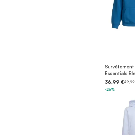
Survêtement 
Essentials Bl
36,99 €
49,99
-26%