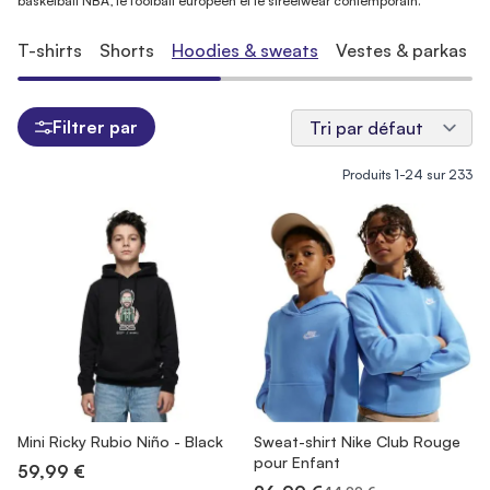
basketball NBA, le football européen et le streetwear contemporain.
T-shirts
Shorts
Hoodies & sweats
Vestes & parkas
Filtrer par
Produits
1
-
24
sur
233
Mini Ricky Rubio Niño - Black
Sweat-shirt Nike Club Rouge
pour Enfant
59,99 €