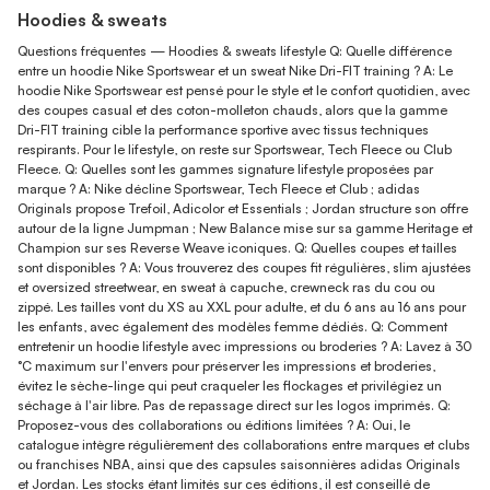
Hoodies & sweats
Questions fréquentes — Hoodies & sweats lifestyle Q: Quelle différence
entre un hoodie Nike Sportswear et un sweat Nike Dri-FIT training ? A: Le
hoodie Nike Sportswear est pensé pour le style et le confort quotidien, avec
des coupes casual et des coton-molleton chauds, alors que la gamme
Dri-FIT training cible la performance sportive avec tissus techniques
respirants. Pour le lifestyle, on reste sur Sportswear, Tech Fleece ou Club
Fleece. Q: Quelles sont les gammes signature lifestyle proposées par
marque ? A: Nike décline Sportswear, Tech Fleece et Club ; adidas
Originals propose Trefoil, Adicolor et Essentials ; Jordan structure son offre
autour de la ligne Jumpman ; New Balance mise sur sa gamme Heritage et
Champion sur ses Reverse Weave iconiques. Q: Quelles coupes et tailles
sont disponibles ? A: Vous trouverez des coupes fit régulières, slim ajustées
et oversized streetwear, en sweat à capuche, crewneck ras du cou ou
zippé. Les tailles vont du XS au XXL pour adulte, et du 6 ans au 16 ans pour
les enfants, avec également des modèles femme dédiés. Q: Comment
entretenir un hoodie lifestyle avec impressions ou broderies ? A: Lavez à 30
°C maximum sur l'envers pour préserver les impressions et broderies,
évitez le sèche-linge qui peut craqueler les flockages et privilégiez un
séchage à l'air libre. Pas de repassage direct sur les logos imprimés. Q:
Proposez-vous des collaborations ou éditions limitées ? A: Oui, le
catalogue intègre régulièrement des collaborations entre marques et clubs
ou franchises NBA, ainsi que des capsules saisonnières adidas Originals
et Jordan. Les stocks étant limités sur ces éditions, il est conseillé de