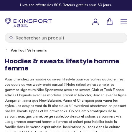
Allez au contenu
Livraison offerte dès 50€. Retours gratuits sous 30 jours.
Panier
b
y
Voir tout Vêtements
Hoodies & sweats lifestyle homme
femme
Vous cherchez un hoodie ou sweat lifestyle pour vos sorties quotidiennes,
vos cours ou vos week-ends casual ? Notre sélection rassemble les
gammes signature Nike Sportswear avec ses sweats Club et Tech Fleece,
adidas Originals avec les modèles Trefoil et Adicolor, Jordan avec la ligne
Jumpman, ainsi que New Balance, Puma et Champion pour varier les
styles. Les coupes vont du fit classique à l'oversized streetwear, en passant
par les sweats zippés et les crewnecks. Coloris emblématiques de la
saison : noir, gris chiné, beige sable, bordeaux et coloris saisonniers vifs.
Les gammes couvrent homme, femme et enfant pour habiller toute la
famille dans le même esprit urbain. Inspirations puisées dans la culture