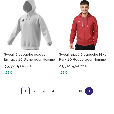
Sweat à capuche adidas
Sweat zippé à capuche Nike
Entrada 26 Blanc pour Homme
Park 26 Rouge pour Homme
33,74 €
48,74 €
44,99 €
64,99 €
-25%
-25%
1
2
3
4
5
...
10