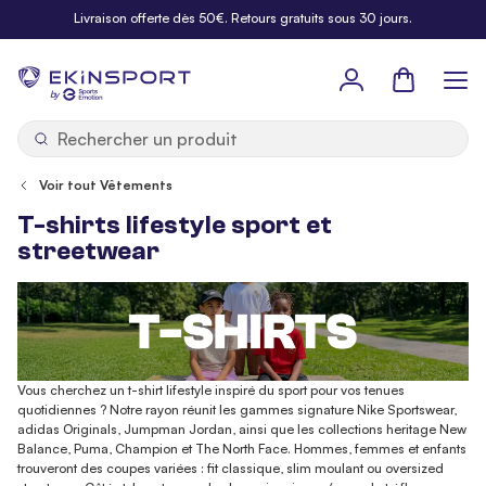
Allez au contenu
Livraison offerte dès 50€. Retours gratuits sous 30 jours.
Panier
b
y
Voir tout Vêtements
T-shirts lifestyle sport et
streetwear
Vous cherchez un t-shirt lifestyle inspiré du sport pour vos tenues
quotidiennes ? Notre rayon réunit les gammes signature Nike Sportswear,
adidas Originals, Jumpman Jordan, ainsi que les collections heritage New
Balance, Puma, Champion et The North Face. Hommes, femmes et enfants
trouveront des coupes variées : fit classique, slim moulant ou oversized