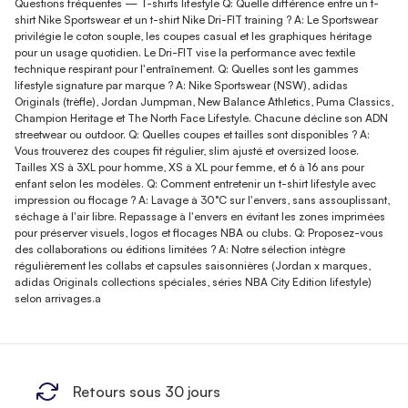
Questions fréquentes — T-shirts lifestyle Q: Quelle différence entre un t-
shirt Nike Sportswear et un t-shirt Nike Dri-FIT training ? A: Le Sportswear
privilégie le coton souple, les coupes casual et les graphiques héritage
pour un usage quotidien. Le Dri-FIT vise la performance avec textile
technique respirant pour l'entraînement. Q: Quelles sont les gammes
lifestyle signature par marque ? A: Nike Sportswear (NSW), adidas
Originals (trèfle), Jordan Jumpman, New Balance Athletics, Puma Classics,
Champion Heritage et The North Face Lifestyle. Chacune décline son ADN
streetwear ou outdoor. Q: Quelles coupes et tailles sont disponibles ? A:
Vous trouverez des coupes fit régulier, slim ajusté et oversized loose.
Tailles XS à 3XL pour homme, XS à XL pour femme, et 6 à 16 ans pour
enfant selon les modèles. Q: Comment entretenir un t-shirt lifestyle avec
impression ou flocage ? A: Lavage à 30°C sur l'envers, sans assouplissant,
séchage à l'air libre. Repassage à l'envers en évitant les zones imprimées
pour préserver visuels, logos et flocages NBA ou clubs. Q: Proposez-vous
des collaborations ou éditions limitées ? A: Notre sélection intègre
régulièrement les collabs et capsules saisonnières (Jordan x marques,
adidas Originals collections spéciales, séries NBA City Edition lifestyle)
selon arrivages.a
Retours sous 30 jours