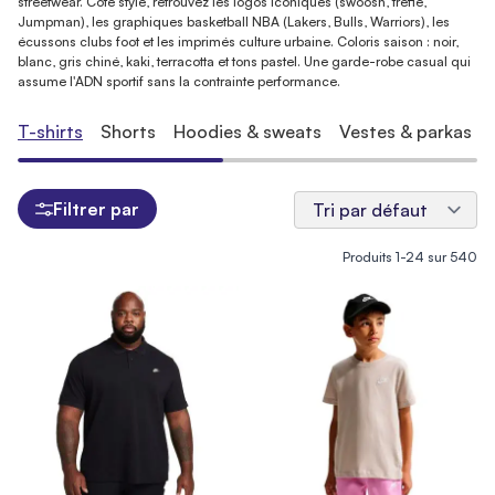
streetwear. Côté style, retrouvez les logos iconiques (swoosh, trèfle,
Jumpman), les graphiques basketball NBA (Lakers, Bulls, Warriors), les
écussons clubs foot et les imprimés culture urbaine. Coloris saison : noir,
blanc, gris chiné, kaki, terracotta et tons pastel. Une garde-robe casual qui
assume l'ADN sportif sans la contrainte performance.
T-shirts
Shorts
Hoodies & sweats
Vestes & parkas
Filtrer par
Produits
1
-
24
sur
540