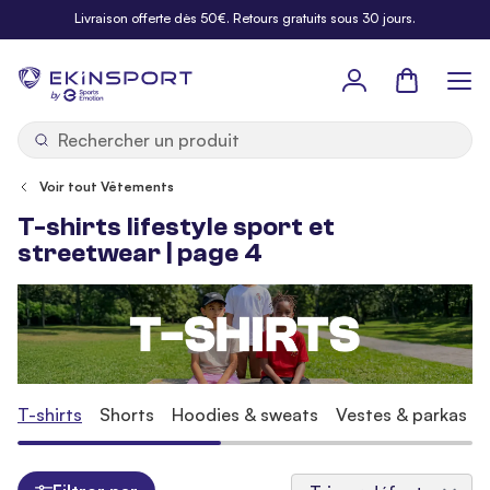
Allez au contenu
Livraison offerte dès 50€. Retours gratuits sous 30 jours.
Panier
b
y
Voir tout Vêtements
T-shirts lifestyle sport et
streetwear | page 4
T-shirts
Shorts
Hoodies & sweats
Vestes & parkas