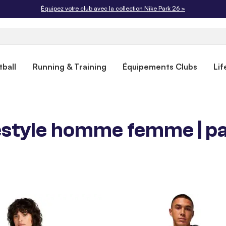
Livraison offerte dès 50€. Retours gratuits sous 30 jours.
ball
Running & Training
Équipements Clubs
Lif
festyle homme femme | p