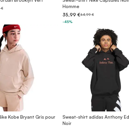
Jordan Brooklyn Vert
Sweat-shirt Nike Capsules Noi
Homme
 €
35,99 €
64,99 €
-45%
ike Kobe Bryant Gris pour
Sweat-shirt adidas Anthony E
Noir