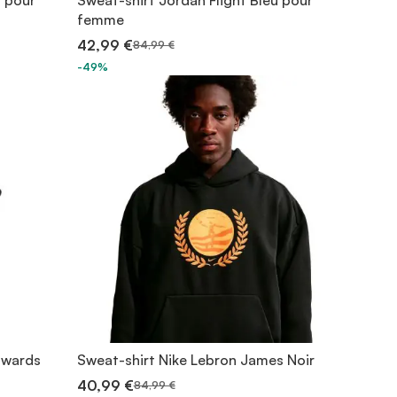
r pour
Sweat-shirt Jordan Flight Bleu pour
femme
42,99 €
84,99 €
-49%
dwards
Sweat-shirt Nike Lebron James Noir
40,99 €
84,99 €