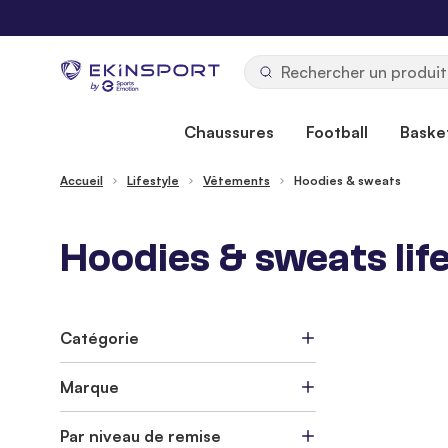
Allez au contenu
b
y
Chaussures
Football
Basket
Accueil
Lifestyle
Vêtements
Hoodies & sweats
Hoodies & sweats li
Catégorie
Marque
Par niveau de remise