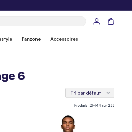
Panier
estyle
Fanzone
Accessoires
age 6
Produits
121
-
144
sur
233