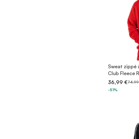
Sweat zippé 
Club Fleece
36,99 €
74,99
-51%