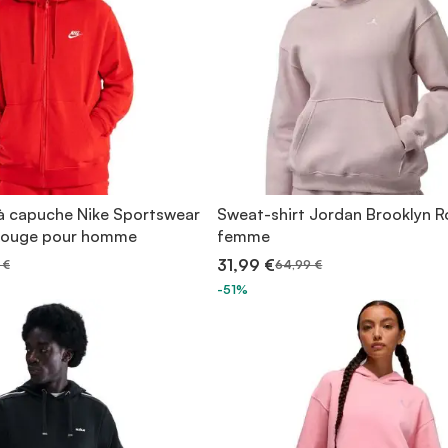
à capuche Nike Sportswear
Sweat-shirt Jordan Brooklyn R
 Rouge pour homme
femme
31,99 €
 €
64,99 €
-51%