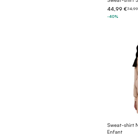
Sweat-shirt 
44,99 €
74,99
-40%
Sweat-shirt N
Enfant