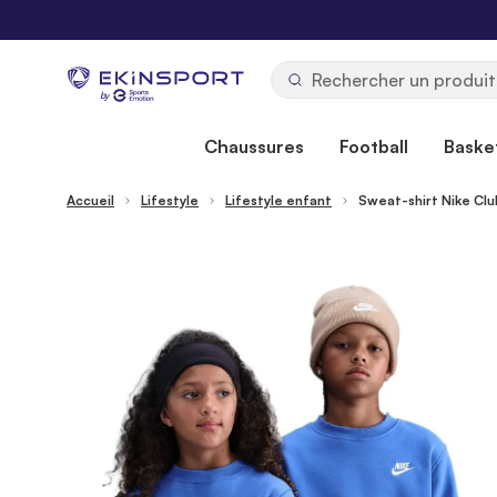
Allez au contenu
b
y
Chaussures
Football
Basket
Accueil
Lifestyle
Lifestyle enfant
Sweat-shirt Nike Clu