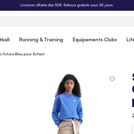
Livraison offerte dès 50€. Retours gratuits sous 30 jours.
ball
Running & Training
Équipements Clubs
Lif
b Futura Bleu pour Enfant