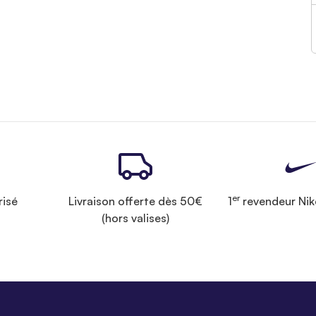
er
risé
Livraison offerte dès 50€
1
revendeur Nik
(hors valises)