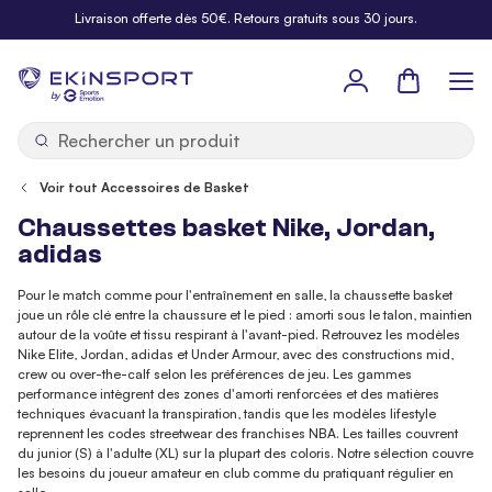
Allez au contenu
Livraison offerte dès 50€. Retours gratuits sous 30 jours.
Panier
b
y
Voir tout Accessoires de Basket
Chaussettes basket Nike, Jordan,
adidas
Pour le match comme pour l'entraînement en salle, la chaussette basket
joue un rôle clé entre la chaussure et le pied : amorti sous le talon, maintien
autour de la voûte et tissu respirant à l'avant-pied. Retrouvez les modèles
Nike Elite, Jordan, adidas et Under Armour, avec des constructions mid,
crew ou over-the-calf selon les préférences de jeu. Les gammes
performance intègrent des zones d'amorti renforcées et des matières
techniques évacuant la transpiration, tandis que les modèles lifestyle
reprennent les codes streetwear des franchises NBA. Les tailles couvrent
du junior (S) à l'adulte (XL) sur la plupart des coloris. Notre sélection couvre
les besoins du joueur amateur en club comme du pratiquant régulier en