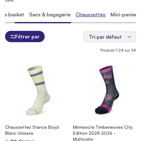
salle.
 de basket
Sacs & bagagerie
Chaussettes
Mini-paniers
Filtrer par
Produits
1
-
24
sur
34
Chaussettes Stance Boyd
Minnesota Timberwoves City
Blanc Unisexe
Edition 2025-2026 -
Multicolor