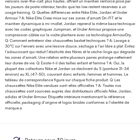
versions over-the-calf, plus hautes, offrent un maintien renforcé prisé par
les joueurs de poste intérieur, tandis que les low restent réservées à un
usage training. Q: Quelles différences entre Nike Elite, Jordan et Under
Armour ? A: Nike Elite Crew mise sur ses zones d'amorti Dri-FIT et le
maintien dynamique à mi-mollet, Jordan reprend la même base technique
avec les codes graphiques Jumpman, et Under Armour propose une
compression ciblée sur la voûte plantaire avec sa technologie ArmourDry.
Q: Comment entretenir des chaussettes basket techniques ? A: Lavage à
30°C sur l'envers avec une lessive douce, séchage à l'air libre à plat. Évitez
l'adoucissant qui réduit l'élasticité des fibres et le sèche-linge qui dégrade
les zones d'amorti. Une rotation entre plusieurs paires prolonge nettement
leur durée de vie. Q: Existe-t-il des tailles enfant et femme ? A: Oui, la
plupart des collections Nike et Jordan se déclinent du S (pointure 31-34
environ) au XL (47-50), couvrant donc enfants, femmes et hommes. Le
tableau de correspondance figure sur chaque fiche produit. Q: Les
chaussettes Nike Elite vendues sont-elles officielles ? A: Toutes nos
chaussettes sont sourcées auprès des distributeurs officiels Nike, Jordan,
adidas et Under Armour. Étiquette intérieure mentionnant la référence
officielle, packaging d'origine et logos brodés conformes à l'identité de
marque.a