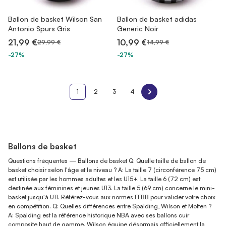
Ballon de basket Wilson San
Ballon de basket adidas
Antonio Spurs Gris
Generic Noir
21,99 €
10,99 €
29,99 €
14,99 €
-27%
-27%
1
2
3
4
Ballons de basket
Questions fréquentes — Ballons de basket Q: Quelle taille de ballon de
basket choisir selon l'âge et le niveau ? A: La taille 7 (circonférence 75 cm)
est utilisée par les hommes adultes et les U15+. La taille 6 (72 cm) est
destinée aux féminines et jeunes U13. La taille 5 (69 cm) concerne le mini-
basket jusqu'à U11. Référez-vous aux normes FFBB pour valider votre choix
en compétition. Q: Quelles différences entre Spalding, Wilson et Molten ?
A: Spalding est la référence historique NBA avec ses ballons cuir
composite haut de gamme. Wilson équipe désormais officiellement la