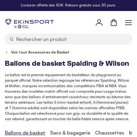
Allez au contenu
Livraison offerte dès 50€. Retours gratuits sous 30 jours.
Panier
b
y
Voir tout Accessoires de Basket
Ballons de basket Spalding & Wilson
Le ballon est le premier équipement du basketteur, du playground au
parquet officiel. Notre sélection regroupe les références Spalding, Wilson
et Molten, marques incontournables des compétitions FIBA et NBA. Vous
trouverez des modèles match officiel cuir composite pour usage indoor,
ainsi que des ballons d'entraînement caoutchouc résistants au bitume des
terrains extérieurs. Les tailles 5 (mini-basket enfant), 6 (féminines/jeunes)
et 7 (homme adulte) sont disponibles selon les normes officielles FFBB.
Chaque ballon est sélectionné pour son grip, sa durabilité et la qualité de
son rebond, garantissant un toucher de balle fiable séance après séance.
Ballons de basket
Sacs & bagagerie
Chaussettes
Min