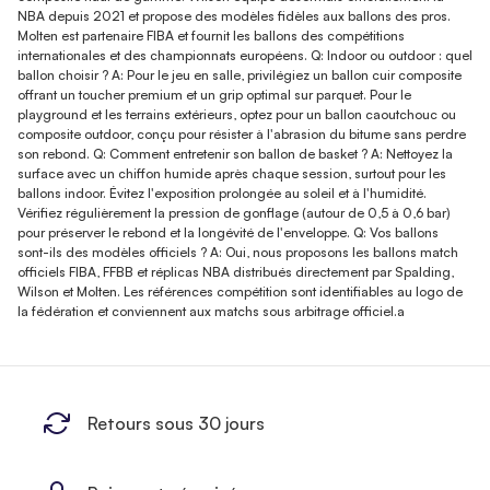
NBA depuis 2021 et propose des modèles fidèles aux ballons des pros.
Molten est partenaire FIBA et fournit les ballons des compétitions
internationales et des championnats européens. Q: Indoor ou outdoor : quel
ballon choisir ? A: Pour le jeu en salle, privilégiez un ballon cuir composite
offrant un toucher premium et un grip optimal sur parquet. Pour le
playground et les terrains extérieurs, optez pour un ballon caoutchouc ou
composite outdoor, conçu pour résister à l'abrasion du bitume sans perdre
son rebond. Q: Comment entretenir son ballon de basket ? A: Nettoyez la
surface avec un chiffon humide après chaque session, surtout pour les
ballons indoor. Évitez l'exposition prolongée au soleil et à l'humidité.
Vérifiez régulièrement la pression de gonflage (autour de 0,5 à 0,6 bar)
pour préserver le rebond et la longévité de l'enveloppe. Q: Vos ballons
sont-ils des modèles officiels ? A: Oui, nous proposons les ballons match
officiels FIBA, FFBB et réplicas NBA distribués directement par Spalding,
Wilson et Molten. Les références compétition sont identifiables au logo de
la fédération et conviennent aux matchs sous arbitrage officiel.a
Retours sous 30 jours