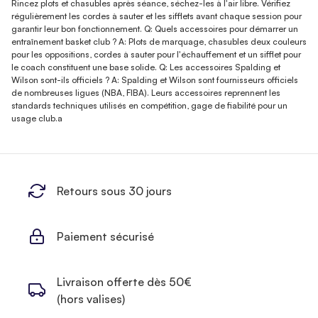
Rincez plots et chasubles après séance, séchez-les à l'air libre. Vérifiez
régulièrement les cordes à sauter et les sifflets avant chaque session pour
garantir leur bon fonctionnement. Q: Quels accessoires pour démarrer un
entraînement basket club ? A: Plots de marquage, chasubles deux couleurs
pour les oppositions, cordes à sauter pour l'échauffement et un sifflet pour
le coach constituent une base solide. Q: Les accessoires Spalding et
Wilson sont-ils officiels ? A: Spalding et Wilson sont fournisseurs officiels
de nombreuses ligues (NBA, FIBA). Leurs accessoires reprennent les
standards techniques utilisés en compétition, gage de fiabilité pour un
usage club.a
Retours sous 30 jours
Paiement sécurisé
Livraison offerte dès 50€
(hors valises)