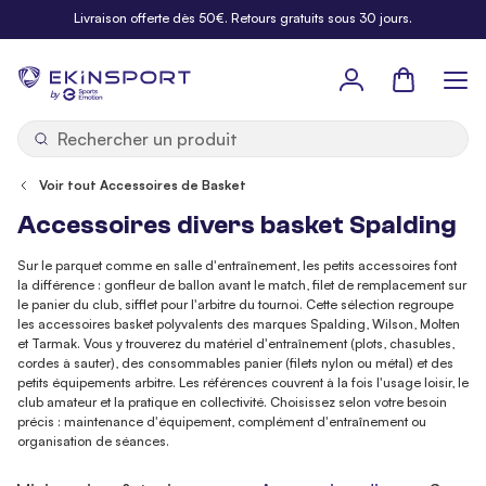
Allez au contenu
Livraison offerte dès 50€. Retours gratuits sous 30 jours.
Panier
b
y
Voir tout Accessoires de Basket
Accessoires divers basket Spalding
Sur le parquet comme en salle d'entraînement, les petits accessoires font
la différence : gonfleur de ballon avant le match, filet de remplacement sur
le panier du club, sifflet pour l'arbitre du tournoi. Cette sélection regroupe
les accessoires basket polyvalents des marques Spalding, Wilson, Molten
et Tarmak. Vous y trouverez du matériel d'entraînement (plots, chasubles,
cordes à sauter), des consommables panier (filets nylon ou métal) et des
petits équipements arbitre. Les références couvrent à la fois l'usage loisir, le
club amateur et la pratique en collectivité. Choisissez selon votre besoin
précis : maintenance d'équipement, complément d'entraînement ou
organisation de séances.