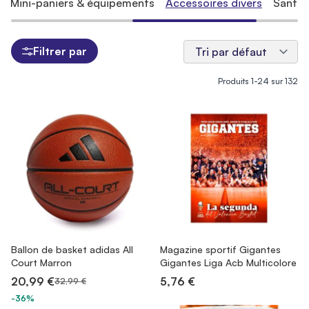
Mini-paniers & équipements
Accessoires divers
Santé 
Filtrer par
Produits
1
-
24
sur
132
Ballon de basket adidas All
Magazine sportif Gigantes
Court Marron
Gigantes Liga Acb Multicolore
20,99 €
5,76 €
32,99 €
-36%