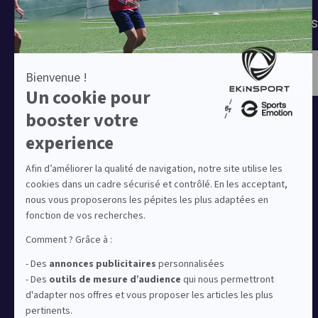
Tenues de match
Modes 
Offres clubs
Ensembles sport & lifestyle à prix
réduit
Collection Nike Park 26
Collection Nike Academy 25
Nike Kitbuilder | Tenues 100%
personnalisées pour les clubs
Notre offre dédiée au sport
amateur
Equipez votre club de football
Equipez votre club de basket
Equipez votre club de running
Equipez votre club de handball