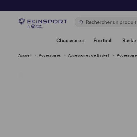
Allez au contenu
b
y
Chaussures
Football
Basket
Accueil
Accessoires
Accessoires de Basket
Accessoire