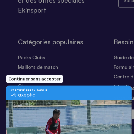
et des offres spéciales
Ekinsport
Catégories populaires
Besoin
Packs Clubs
Guide des
Maillots de match
Formulai
Equipements Clubs
Centre d
Chaussures
Modes
Shorts
sécuri
Football
Chaussettes
T-shirts