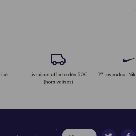
er
risé
Livraison offerte dès 50€
1
revendeur Nik
(hors valises)
ez votre email