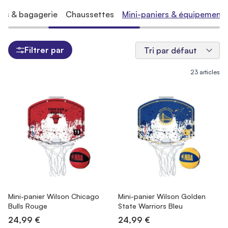
cs & bagagerie
Chaussettes
Mini-paniers & équipement
Filtrer par
23
articles
Mini-panier Wilson Chicago
Mini-panier Wilson Golden
Bulls Rouge
State Warriors Bleu
24,99 €
24,99 €