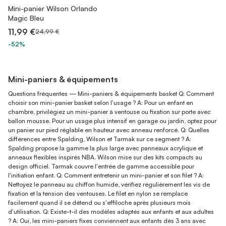
Mini-panier Wilson Orlando
Magic Bleu
11,99 €
24,99 €
-52%
Mini-paniers & équipements
Questions fréquentes — Mini-paniers & équipements basket Q: Comment
choisir son mini-panier basket selon l'usage ? A: Pour un enfant en
chambre, privilégiez un mini-panier à ventouse ou fixation sur porte avec
ballon mousse. Pour un usage plus intensif en garage ou jardin, optez pour
un panier sur pied réglable en hauteur avec anneau renforcé. Q: Quelles
différences entre Spalding, Wilson et Tarmak sur ce segment ? A:
Spalding propose la gamme la plus large avec panneaux acrylique et
anneaux flexibles inspirés NBA. Wilson mise sur des kits compacts au
design officiel. Tarmak couvre l'entrée de gamme accessible pour
l'initiation enfant. Q: Comment entretenir un mini-panier et son filet ? A:
Nettoyez le panneau au chiffon humide, vérifiez régulièrement les vis de
fixation et la tension des ventouses. Le filet en nylon se remplace
facilement quand il se détend ou s'effiloche après plusieurs mois
d'utilisation. Q: Existe-t-il des modèles adaptés aux enfants et aux adultes
? A: Oui, les mini-paniers fixes conviennent aux enfants dès 3 ans avec