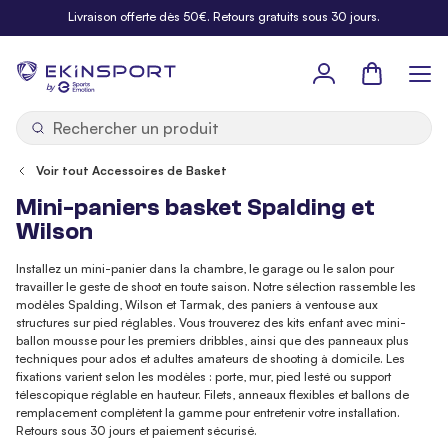
Allez au contenu
Livraison offerte dès 50€. Retours gratuits sous 30 jours.
Panier
b
y
Voir tout Accessoires de Basket
Mini-paniers basket Spalding et
Wilson
Installez un mini-panier dans la chambre, le garage ou le salon pour
travailler le geste de shoot en toute saison. Notre sélection rassemble les
modèles Spalding, Wilson et Tarmak, des paniers à ventouse aux
structures sur pied réglables. Vous trouverez des kits enfant avec mini-
ballon mousse pour les premiers dribbles, ainsi que des panneaux plus
techniques pour ados et adultes amateurs de shooting à domicile. Les
fixations varient selon les modèles : porte, mur, pied lesté ou support
télescopique réglable en hauteur. Filets, anneaux flexibles et ballons de
remplacement complètent la gamme pour entretenir votre installation.
Retours sous 30 jours et paiement sécurisé.