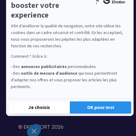
Collection Nike Park 26
Collection Nike Academy 25
Nike Kitbuilder | Tenues 100%
personnalisées pour les clubs
Notre offre dédiée au sport
amateur
Equipez votre club de football
Equipez votre club de basket
Equipez votre club de running
Equipez votre club de handball
Equipez votre club de tennis
© EKINSPORT 2026