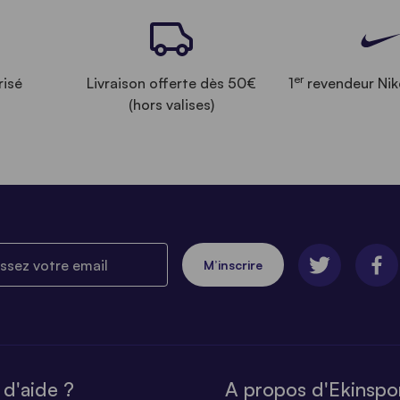
er
risé
Livraison offerte dès 50€
1
revendeur Nik
(hors valises)
ez votre email
M’inscrire
 d'aide ?
A propos d'Ekinspo