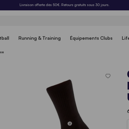
Livraison offerte dès 50€. Retours gratuits sous 30 jours.
ball
Running & Training
Équipements Clubs
Lif
exe