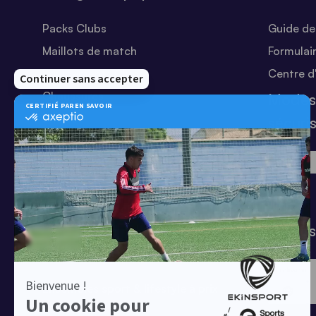
Packs Clubs
Guide des
Maillots de match
Formulai
Equipements Clubs
Centre d
Chaussures
Modes
Shorts
sécuri
Football
Chaussettes
T-shirts
Tenues de match
Modes 
Offres clubs
Ensembles sport & lifestyle à prix
réduit