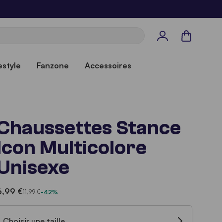
Panier
estyle
Fanzone
Accessoires
Chaussettes Stance
Icon Multicolore
Unisexe
6,99 €
11,99 €
-42%
Choisir une taille