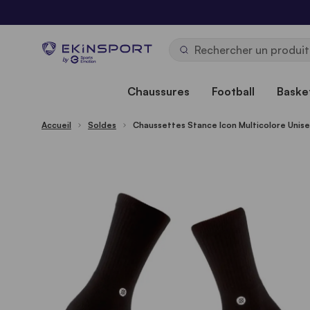
Allez au contenu
b
y
Chaussures
Football
Basket
Accueil
Soldes
Chaussettes Stance Icon Multicolore Unis