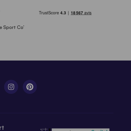
e Sport Co’
rt