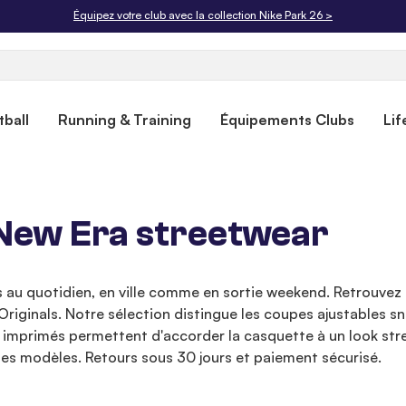
Livraison offerte dès 50€. Retours gratuits sous 30 jours.
ball
Running & Training
Équipements Clubs
Lif
 New Era streetwear
s au quotidien, en ville comme en sortie weekend. Retrouve
Originals. Notre sélection distingue les coupes ajustables s
u imprimés permettent d'accorder la casquette à un look stre
 les modèles. Retours sous 30 jours et paiement sécurisé.