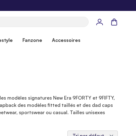
Panier
estyle
Fanzone
Accessoires
z les modèles signatures New Era 9FORTY et 9FIFTY,
napback des modèles fitted taillés et des dad caps
etwear, sportswear ou casual. Tailles unisexes