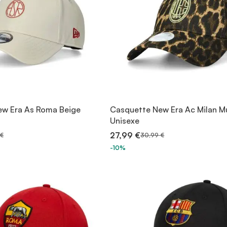
ew Era As Roma Beige
Casquette New Era Ac Milan Mu
Unisexe
27,99 €
 €
30,99 €
-10%