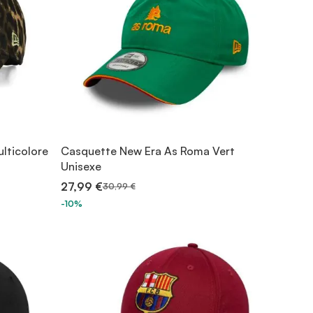
lticolore
Casquette New Era As Roma Vert
Unisexe
27,99 €
30,99 €
-10%