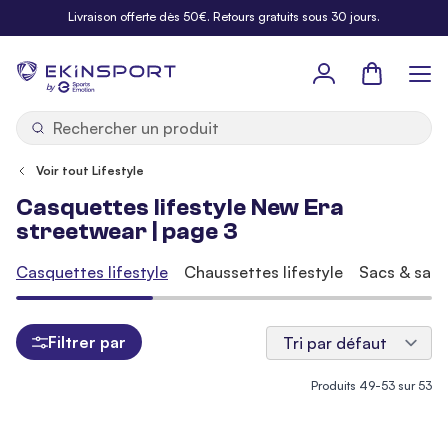
Allez au contenu
Livraison offerte dès 50€. Retours gratuits sous 30 jours.
Panier
b
y
Voir tout Lifestyle
Casquettes lifestyle New Era
streetwear | page 3
Casquettes lifestyle
Chaussettes lifestyle
Sacs & sacs 
Filtrer par
Produits
49
-
53
sur
53