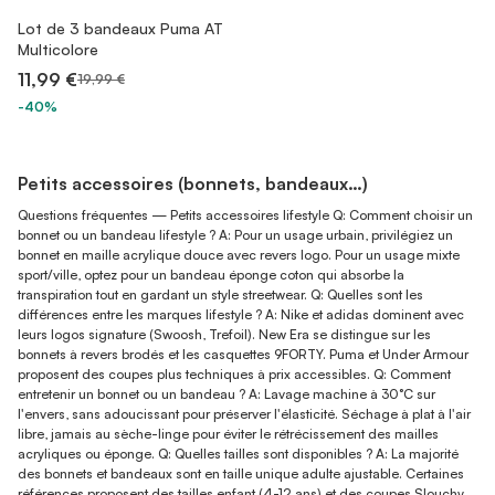
Lot de 3 bandeaux Puma AT
Multicolore
11,99 €
19,99 €
-40%
Petits accessoires (bonnets, bandeaux…)
Questions fréquentes — Petits accessoires lifestyle Q: Comment choisir un
bonnet ou un bandeau lifestyle ? A: Pour un usage urbain, privilégiez un
bonnet en maille acrylique douce avec revers logo. Pour un usage mixte
sport/ville, optez pour un bandeau éponge coton qui absorbe la
transpiration tout en gardant un style streetwear. Q: Quelles sont les
différences entre les marques lifestyle ? A: Nike et adidas dominent avec
leurs logos signature (Swoosh, Trefoil). New Era se distingue sur les
bonnets à revers brodés et les casquettes 9FORTY. Puma et Under Armour
proposent des coupes plus techniques à prix accessibles. Q: Comment
entretenir un bonnet ou un bandeau ? A: Lavage machine à 30°C sur
l'envers, sans adoucissant pour préserver l'élasticité. Séchage à plat à l'air
libre, jamais au sèche-linge pour éviter le rétrécissement des mailles
acryliques ou éponge. Q: Quelles tailles sont disponibles ? A: La majorité
des bonnets et bandeaux sont en taille unique adulte ajustable. Certaines
références proposent des tailles enfant (4-12 ans) et des coupes Slouchy