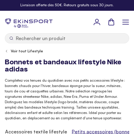
Allez au contenu
Livraison offerte dès 50€. Retours gratuits sous 30 jours.
Panier
b
y
Voir tout Lifestyle
Bonnets et bandeaux lifestyle Nike
adidas
Complétez vos tenues du quotidien avec nos petits accessoires lifestyle :
bonnets chauds pour l'hiver, bandeaux éponge pour la sueur, mitaines,
tours de cou et casquettes urbaines. Notre sélection regroupe les
signatures streetwear Nike, adidas, New Era, Puma et Under Armour.
Distinguez les modèles lifestyle (logo brodé, matières douces, coupe
ample) des bandeaux techniques training. Tailles unisexe ajustables,
déclinaisons enfant et adulte selon les références. Idéal pour porter au
quotidien, en déplacement ou en complément d'une tenue sportswear.
e
Accessoires textile lifestyle
Petits accessoires (bonnet