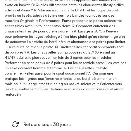
skate ou basket. Q: Quelles différences entre les chaussettes lifestyle Nike,
adidas et Puma ? A: Nike mise sur la maille Dri-FIT et les logos Swoosh
brodés ou tissés, adidas décline ses trois bandes iconiques sur des
modèles Originals et Performance, Puma propose des packs colorés très
accessibles avec un toucher coton doux. Q: Comment entretenir des
chaussettes lifestyle pour qu'elles durent ? A: Lavage à 30°C à l'envers
pour préserver les logos, séchage à l'air libre plutôt qu'au sèche-linge afin
de conserver l'élasticité du bord-côte, et alternance des paires pour limiter
l'usure du talon et de la pointe. Q: Quelles tailles et conditionnements sont
disponibles ? A: Les chaussettes sont proposées du 27/30 enfant au
43/47 adulte, le plus souvent en lots de 3 paires pour les modèles
Performance et en packs de 6 paires pour les essentiels coton. Les versions
unisexe couvrent homme et femme. Q: Les chaussettes lifestyle
conviennent-elles aussi pour le sport occasionnel ? A: Oui pour une
pratique loisir grâce aux fibres respirantes et au bord-côte maintenant,
mais pour un usage intensif running ou basket, mieux vaut s'orienter vers
les chaussettes techniques dédiées avec zones de compression et amorti
renforcé.a
Retours sous 30 jours