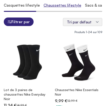
Casquettes lifestyle
Chaussettes lifestyle
Sacs & sacs 
Filtrer par
Produits
1
-
24
sur
109
Lot de 3 paires de
Chaussettes Nike Essentials
chaussettes Nike Everyday
Noir
Noir
9,99 €
12,99 €
11,24 €
14,99 €