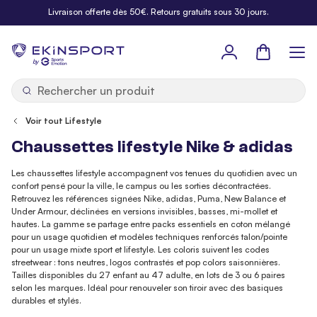
Allez au contenu
Livraison offerte dès 50€. Retours gratuits sous 30 jours.
Panier
b
y
Voir tout Lifestyle
Chaussettes lifestyle Nike & adidas
Les chaussettes lifestyle accompagnent vos tenues du quotidien avec un
confort pensé pour la ville, le campus ou les sorties décontractées.
Retrouvez les références signées Nike, adidas, Puma, New Balance et
Under Armour, déclinées en versions invisibles, basses, mi-mollet et
hautes. La gamme se partage entre packs essentiels en coton mélangé
pour un usage quotidien et modèles techniques renforcés talon/pointe
pour un usage mixte sport et lifestyle. Les coloris suivent les codes
streetwear : tons neutres, logos contrastés et pop colors saisonnières.
Tailles disponibles du 27 enfant au 47 adulte, en lots de 3 ou 6 paires
selon les marques. Idéal pour renouveler son tiroir avec des basiques
durables et stylés.