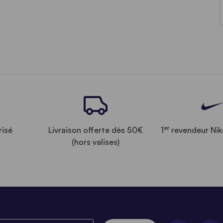
er
risé
Livraison offerte dès 50€
1
revendeur Nik
(hors valises)