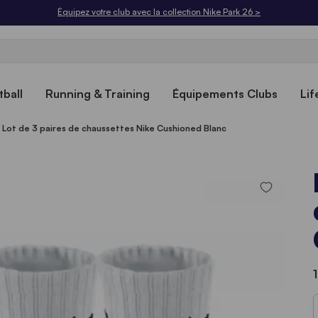
Équipez votre club avec la collection Nike Park 26 >
ball
Running & Training
Équipements Clubs
Lif
Lot de 3 paires de chaussettes Nike Cushioned Blanc