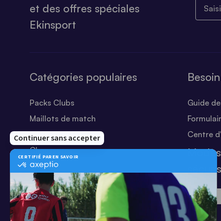
Saisiss
et des offres spéciales
Ekinsport
Catégories populaires
Besoin
Packs Clubs
Guide des
Maillots de match
Formulai
Equipements Clubs
Centre d
Chaussures
Modes
Shorts
sécuri
Football
Chaussettes
T-shirts