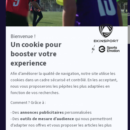
Tenues de match
Modes 
Offres clubs
Ensembles sport & lifestyle à prix
réduit
Collection Nike Park 26
Collection Nike Academy 25
Nike Kitbuilder | Tenues 100%
personnalisées pour les clubs
Notre offre dédiée au sport
amateur
Equipez votre club de football
Equipez votre club de basket
Equipez votre club de running