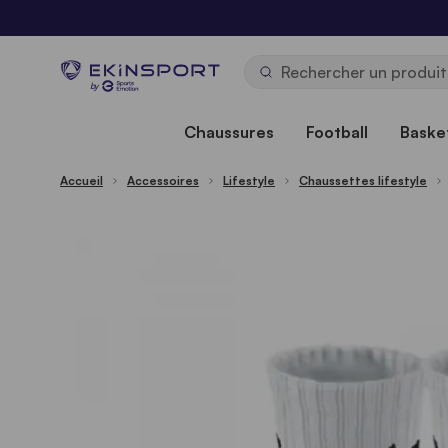
Allez au contenu
b
y
Chaussures
Football
Basket
Accueil
Accessoires
Lifestyle
Chaussettes lifestyle