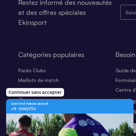
Restez informé des nouveautés
Saisiss
et des offres spéciales
Ekinsport
Catégories populaires
Besoin
Packs Clubs
Guide des
Maillots de match
Formulai
Equipements Clubs
Centre d
Chaussures
Modes
Shorts
sécuri
Football
Chaussettes