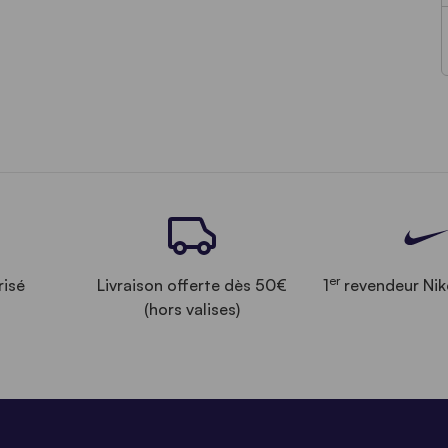
er
risé
Livraison offerte dès 50€
1
revendeur Nik
(hors valises)