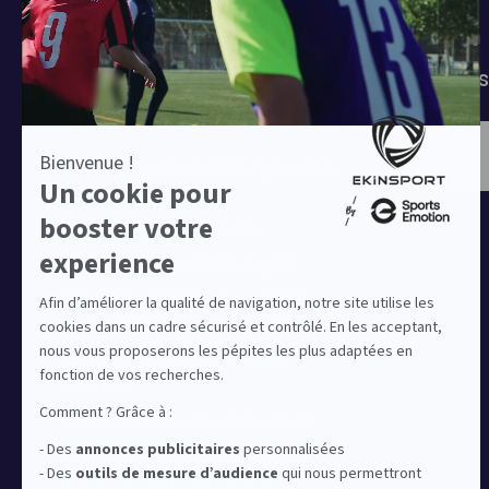
T-shirts
Tenues de match
Modes 
Offres clubs
Ensembles sport & lifestyle à prix
réduit
Collection Nike Park 26
Collection Nike Academy 25
Nike Kitbuilder | Tenues 100%
personnalisées pour les clubs
Notre offre dédiée au sport
amateur
Equipez votre club de football
Equipez votre club de basket