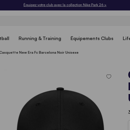
Équipez votre club avec la collection Nike Park 26 >
ball
Running & Training
Équipements Clubs
Lif
Casquette New Era Fc Barcelona Noir Unisexe