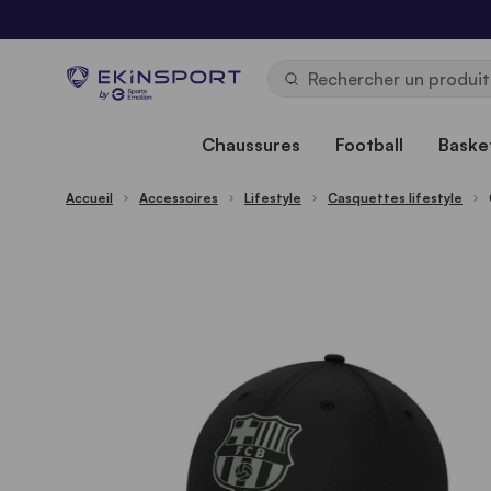
Allez au contenu
b
y
Chaussures
Football
Basket
Accueil
Accessoires
Lifestyle
Casquettes lifestyle