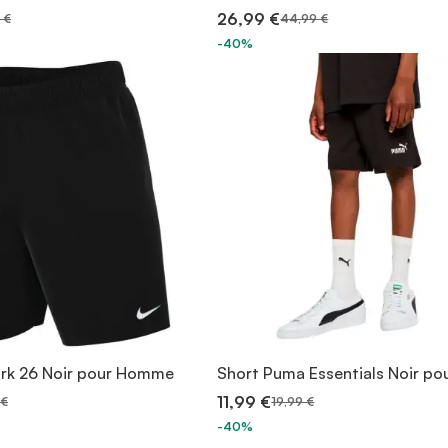
26,99 €
 €
44,99 €
-40%
ark 26 Noir pour Homme
Short Puma Essentials Noir po
11,99 €
 €
19,99 €
-40%