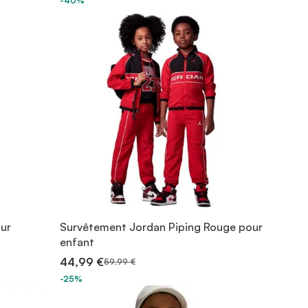
-40%
our
Survêtement Jordan Piping Rouge pour
enfant
44,99 €
59,99 €
-25%