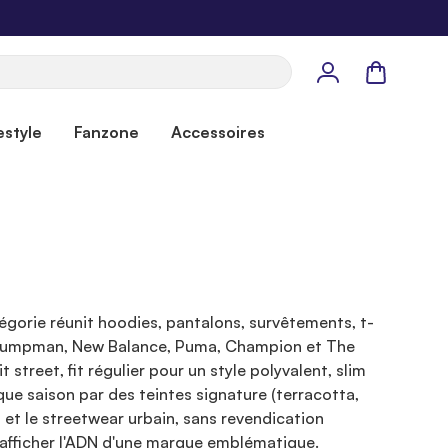
Panier
estyle
Fanzone
Accessoires
gorie réunit hoodies, pantalons, survêtements, t-
an Jumpman, New Balance, Puma, Champion et The
treet, fit régulier pour un style polyvalent, slim
que saison par des teintes signature (terracotta,
s et le streetwear urbain, sans revendication
 afficher l'ADN d'une marque emblématique.