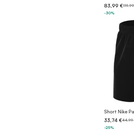
83,99 €
119,99
-30%
Short Nike P
33,74 €
44,99
-25%