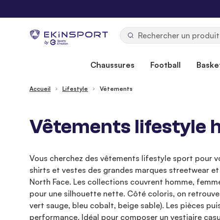
Allez au contenu
b
y
Chaussures
Football
Basket
Accueil
Lifestyle
Vêtements
Vêtements lifestyl
Vous cherchez des vêtements lifestyle sport pour v
shirts et vestes des grandes marques streetwear e
North Face. Les collections couvrent homme, femme et
pour une silhouette nette. Côté coloris, on retrouve
vert sauge, bleu cobalt, beige sable). Les pièces pui
performance. Idéal pour composer un vestiaire casu