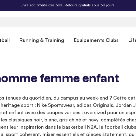
Livraison offerte dès 50€. Retours gratuits sous 30 jours.
ball
Running & Training
Équipements Clubs
Lif
e homme femme enfant
os tenues du quotidien, du campus au week-end ? Cette caté
t héritage sport : Nike Sportswear, adidas Originals, Jord
 enfant avec des coupes variées : oversized pour un esprit s
 les classiques noir, blanc, gris chiné et navy, complétés cha
sent leur inspiration dans le basketball NBA, le football club
al sport cohérent, mixer essentiels et pièces statement, ou