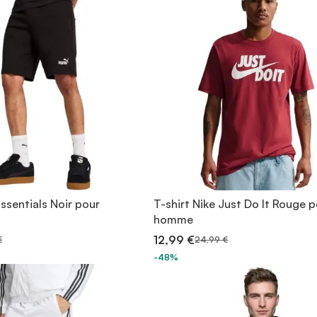
ssentials Noir pour
T-shirt Nike Just Do It Rouge 
homme
12,99 €
€
24,99 €
-48%