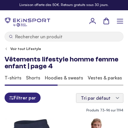
Allez au contenu
Livraison offerte dès 50€. Retours gratuits sous 30 jours.
Panier
b
y
Voir tout Lifestyle
Vêtements lifestyle homme femme
enfant | page 4
T-shirts
Shorts
Hoodies & sweats
Vestes & parkas
Filtrer par
Produits
73
-
96
sur
1194