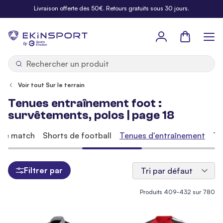
Allez au contenu
Livraison offerte dès 50€. Retours gratuits sous 30 jours.
Panier
b
y
Voir tout Sur le terrain
Tenues entraînement foot :
survêtements, polos | page 18
 de match
Shorts de football
Tenues d'entraînement
Te
Filtrer par
Produits
409
-
432
sur
780