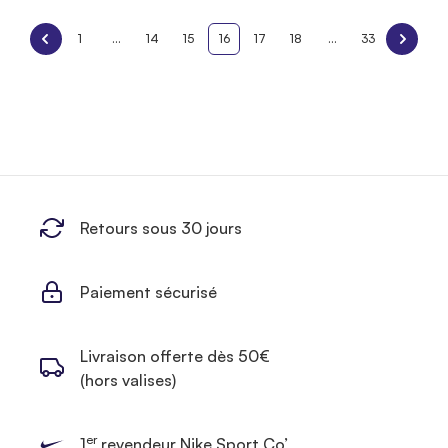
1
...
14
15
16
17
18
...
33
Retours sous 30 jours
Paiement sécurisé
Livraison offerte dès 50€
(hors valises)
er
1
revendeur Nike Sport Co’