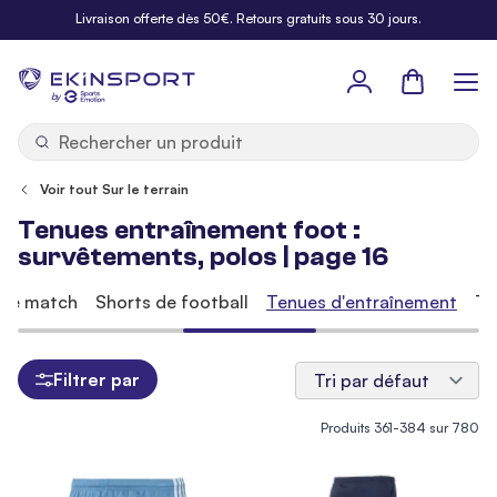
Allez au contenu
Livraison offerte dès 50€. Retours gratuits sous 30 jours.
Panier
b
y
Voir tout Sur le terrain
Tenues entraînement foot :
survêtements, polos | page 16
 de match
Shorts de football
Tenues d'entraînement
Te
Filtrer par
Produits
361
-
384
sur
780