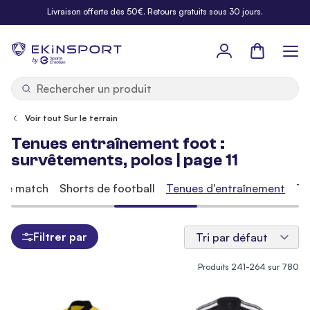
Allez au contenu
Livraison offerte dès 50€. Retours gratuits sous 30 jours.
Panier
b
y
Voir tout Sur le terrain
Tenues entraînement foot :
survêtements, polos | page 11
 de match
Shorts de football
Tenues d'entraînement
Te
Filtrer par
Produits
241
-
264
sur
780