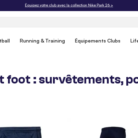
Livraison offerte dès 50€. Retours gratuits sous 30 jours.
ball
Running & Training
Équipements Clubs
Lif
foot : survêtements, pol