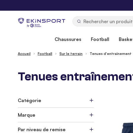
Allez au contenu
b
y
Chaussures
Football
Basket
Accueil
Football
Sur le terrain
Tenues d'entraînement
Tenues entraînement 
Catégorie
Marque
Par niveau de remise