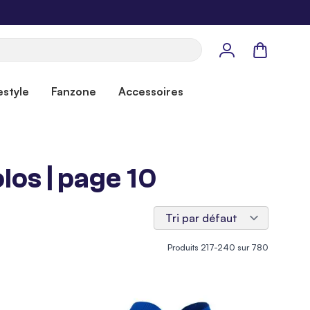
Panier
estyle
Fanzone
Accessoires
os | page 10
Produits
217
-
240
sur
780