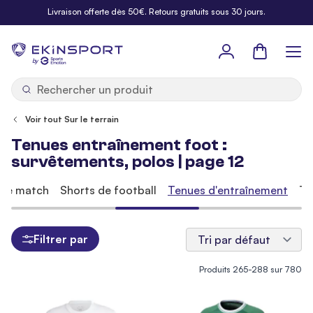
Allez au contenu
Livraison offerte dès 50€. Retours gratuits sous 30 jours.
Panier
b
y
Voir tout Sur le terrain
Tenues entraînement foot :
survêtements, polos | page 12
 de match
Shorts de football
Tenues d'entraînement
Te
Filtrer par
Produits
265
-
288
sur
780