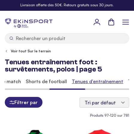
Allez au contenu
Livraison offerte dès 50€. Retours gratuits sous 30 jours.
Panier
b
y
Voir tout Sur le terrain
Tenues entraînement foot :
survêtements, polos | page 5
 de match
Shorts de football
Tenues d'entraînement
Te
Filtrer par
Produits
97
-
120
sur
781