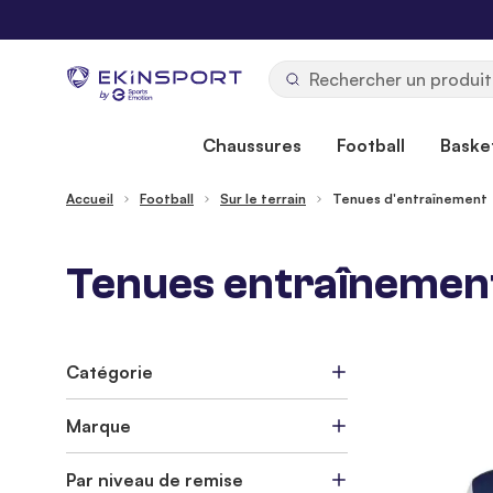
Allez au contenu
b
y
Chaussures
Football
Basket
Accueil
Football
Sur le terrain
Tenues d'entraînement
Tenues entraînement 
Catégorie
Marque
Par niveau de remise