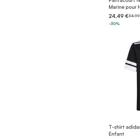
Pantacourt N
Marine pour
24,49 €
34,99
-30%
T-shirt adida
Enfant