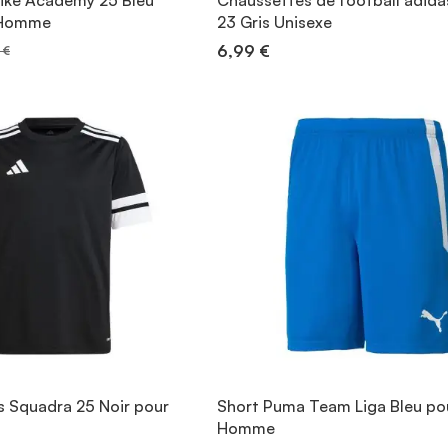
ike Academy 25 Bleu
Chaussettes de football adida
 Homme
23 Gris Unisexe
6,99 €
 €
s Squadra 25 Noir pour
Short Puma Team Liga Bleu po
Homme