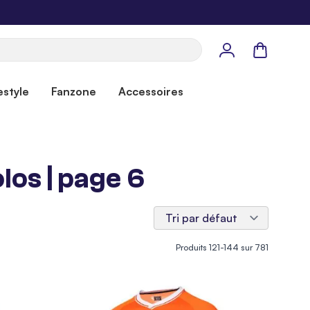
Panier
estyle
Fanzone
Accessoires
os | page 6
Produits
121
-
144
sur
781