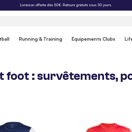
Livraison offerte dès 50€. Retours gratuits sous 30 jours.
ball
Running & Training
Équipements Clubs
Lif
foot : survêtements, pol