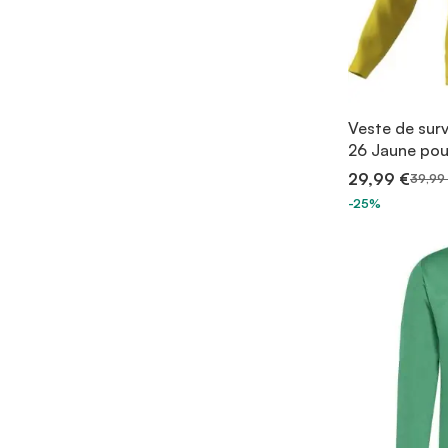
Veste de sur
26 Jaune po
29,99 €
39,99
-25%