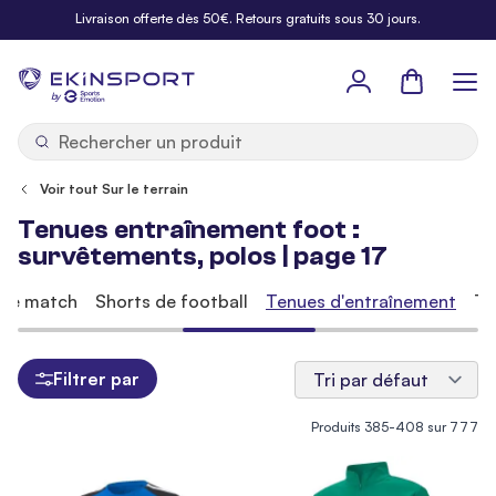
Allez au contenu
Livraison offerte dès 50€. Retours gratuits sous 30 jours.
Panier
b
y
Voir tout Sur le terrain
Tenues entraînement foot :
survêtements, polos | page 17
 de match
Shorts de football
Tenues d'entraînement
Te
Filtrer par
Produits
385
-
408
sur
777