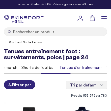
Allez au contenu
Livraison offerte dès 50€. Retours gratuits sous 30 jours.
Panier
b
y
Voir tout Sur le terrain
Tenues entraînement foot :
survêtements, polos | page 24
 de match
Shorts de football
Tenues d'entraînement
Te
Filtrer par
Produits
553
-
576
sur
780