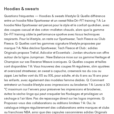
Hoodies & sweats
Questions fréquentes — Hoodies & sweats lifestyle Q: Quelle différence
entre un hoodie Nike Sportswear et un sweat Nike Dri-FIT training ? A: Le
hoodie Nike Sportswear est pensé pour le style et le confort quotidien, avec
des coupes casual et des coton-molleton chauds, alors que la gamme
Dri-FIT training cible la performance sportive avec tissus techniques
respirants. Pour le lifestyle, on reste sur Sportswear, Tech Fleece ou Club
Fleece. Q: Quelles sont les gammes signature lifestyle proposées par
marque ? A: Nike décline Sportswear, Tech Fleece et Club ; adidas
Originals propose Trefoil, Adicolor et Essentials ; Jordan structure son offre
autour de la ligne Jumpman ; New Balance mise sur sa gamme Heritage et
Champion sur ses Reverse Weave iconiques. Q: Quelles coupes et tailles
sont disponibles ? A: Vous trouverez des coupes fit régulières, slim ajustées
et oversized streetwear, en sweat à capuche, crewneck ras du cou ou
zippé. Les tailles vont du XS au XXL pour adulte, et du 6 ans au 16 ans pour
les enfants, avec également des modèles femme dédiés. Q: Comment
entretenir un hoodie lifestyle avec impressions ou broderies ? A: Lavez à 30
°C maximum sur l'envers pour préserver les impressions et broderies,
évitez le sèche-linge qui peut craqueler les flockages et privilégiez un
séchage à l'air libre. Pas de repassage direct sur les logos imprimés. Q:
Proposez-vous des collaborations ou éditions limitées ? A: Oui, le
catalogue intègre régulièrement des collaborations entre marques et clubs
ou franchises NBA, ainsi que des capsules saisonnières adidas Originals