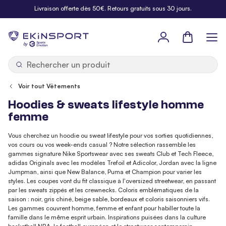
Allez au contenu
Livraison offerte dès 50€. Retours gratuits sous 30 jours.
Panier
b
y
Voir tout Vêtements
Hoodies & sweats lifestyle homme
femme
Vous cherchez un hoodie ou sweat lifestyle pour vos sorties quotidiennes,
vos cours ou vos week-ends casual ? Notre sélection rassemble les
gammes signature Nike Sportswear avec ses sweats Club et Tech Fleece,
adidas Originals avec les modèles Trefoil et Adicolor, Jordan avec la ligne
Jumpman, ainsi que New Balance, Puma et Champion pour varier les
styles. Les coupes vont du fit classique à l'oversized streetwear, en passant
par les sweats zippés et les crewnecks. Coloris emblématiques de la
saison : noir, gris chiné, beige sable, bordeaux et coloris saisonniers vifs.
Les gammes couvrent homme, femme et enfant pour habiller toute la
famille dans le même esprit urbain. Inspirations puisées dans la culture