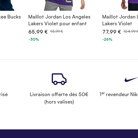
kee Bucks
Maillot Jordan Los Angeles
Maillot Jordan
Lakers Violet pour enfant
Lakers Violet
65,99 €
77,99 €
93,99 €
104,99 
-30%
-26%
er
risé
Livraison offerte dès 50€
1
revendeur Nik
(hors valises)