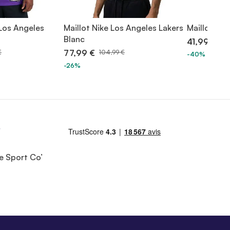
 Los Angeles
Maillot Nike Los Angeles Lakers
Maillot Nik
Blanc
41,99 €
69,
77,99 €
€
104,99 €
-40%
-26%
e Sport Co’