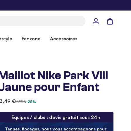
Panier
estyle
Fanzone
Accessoires
Maillot Nike Park VIII
Jaune pour Enfant
13,49 €
17,99 €
-25%
Équipes / clubs : devis gratuit sous 24h
Tenues, flocages, nous vous accompagnons pour