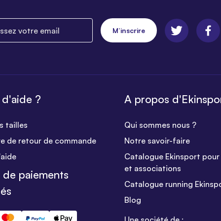
ez votre email
M’inscrire
 d'aide ?
A propos d'Ekinspo
 tailles
Qui sommes nous ?
re de retour de commande
Notre savoir-faire
'aide
Catalogue Ekinsport pour 
et associations
 de paiements
Catalogue running Ekinsp
sés
Blog
Une société de :