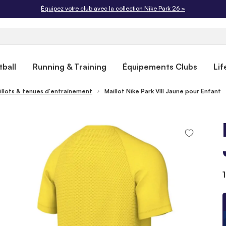
Équipez votre club avec la collection Nike Park 26 >
ball
Running & Training
Équipements Clubs
Lif
illots & tenues d'entraînement
Maillot Nike Park VIII Jaune pour Enfant