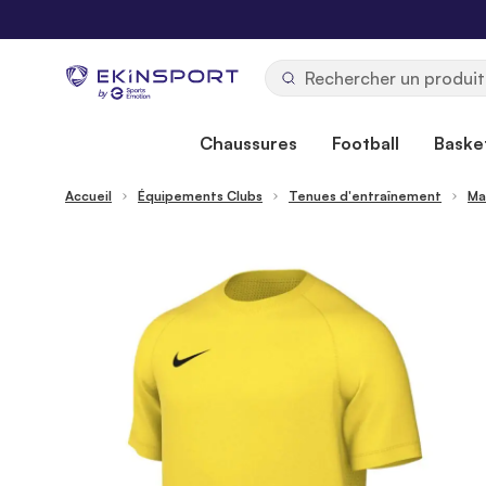
Allez au contenu
b
y
Chaussures
Football
Basket
Accueil
Équipements Clubs
Tenues d'entraînement
Ma