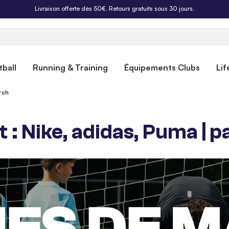
Livraison offerte dès 50€. Retours gratuits sous 30 jours.
ball
Running & Training
Équipements Clubs
Lif
tch
: Nike, adidas, Puma | p