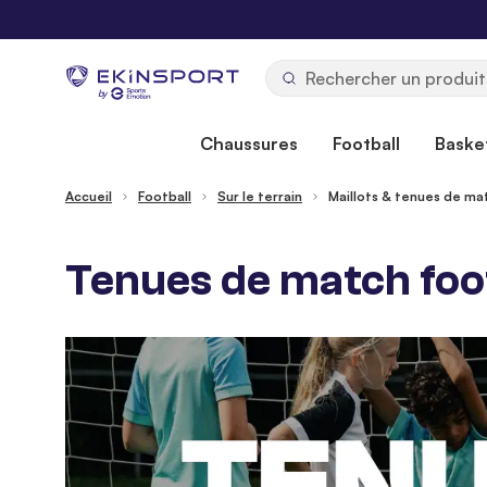
Allez au contenu
b
y
Chaussures
Football
Basket
Accueil
Football
Sur le terrain
Maillots & tenues de ma
Tenues de match foot 