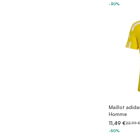
-30%
Maillot adid
Homme
11,49 €
22,99 €
-50%