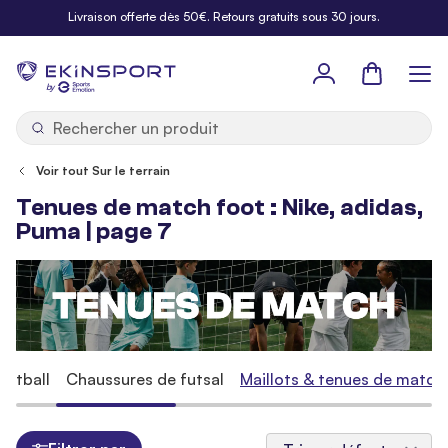
Allez au contenu
Livraison offerte dès 50€. Retours gratuits sous 30 jours.
Panier
b
y
Voir tout Sur le terrain
Tenues de match foot : Nike, adidas,
Puma | page 7
ootball
Chaussures de futsal
Maillots & tenues de match