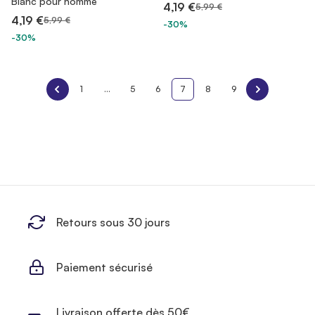
Blanc pour homme
4,19 €
5,99 €
4,19 €
5,99 €
-30%
-30%
1
...
5
6
7
8
9
Retours sous 30 jours
Paiement sécurisé
Livraison offerte dès 50€