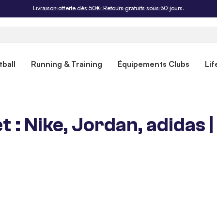
Livraison offerte dès 50€. Retours gratuits sous 30 jours.
ball
Running & Training
Équipements Clubs
Lif
 : Nike, Jordan, adidas |