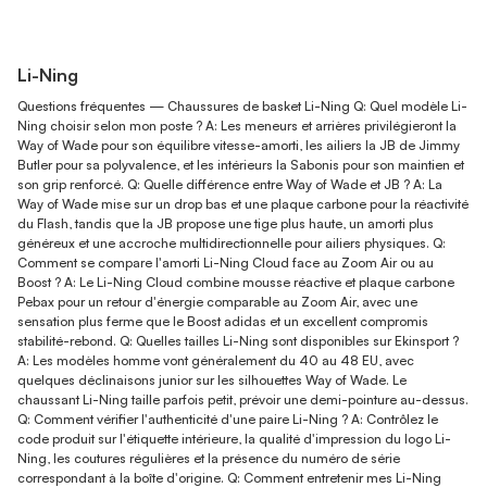
Li-Ning
Questions fréquentes — Chaussures de basket Li-Ning Q: Quel modèle Li-
Ning choisir selon mon poste ? A: Les meneurs et arrières privilégieront la
Way of Wade pour son équilibre vitesse-amorti, les ailiers la JB de Jimmy
Butler pour sa polyvalence, et les intérieurs la Sabonis pour son maintien et
son grip renforcé. Q: Quelle différence entre Way of Wade et JB ? A: La
Way of Wade mise sur un drop bas et une plaque carbone pour la réactivité
du Flash, tandis que la JB propose une tige plus haute, un amorti plus
généreux et une accroche multidirectionnelle pour ailiers physiques. Q:
Comment se compare l'amorti Li-Ning Cloud face au Zoom Air ou au
Boost ? A: Le Li-Ning Cloud combine mousse réactive et plaque carbone
Pebax pour un retour d'énergie comparable au Zoom Air, avec une
sensation plus ferme que le Boost adidas et un excellent compromis
stabilité-rebond. Q: Quelles tailles Li-Ning sont disponibles sur Ekinsport ?
A: Les modèles homme vont généralement du 40 au 48 EU, avec
quelques déclinaisons junior sur les silhouettes Way of Wade. Le
chaussant Li-Ning taille parfois petit, prévoir une demi-pointure au-dessus.
Q: Comment vérifier l'authenticité d'une paire Li-Ning ? A: Contrôlez le
code produit sur l'étiquette intérieure, la qualité d'impression du logo Li-
Ning, les coutures régulières et la présence du numéro de série
correspondant à la boîte d'origine. Q: Comment entretenir mes Li-Ning