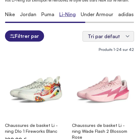
vos Li-Ning sur Ekinsport et retrouvez le style des stars NBA sur le terrain.
Nike
Jordan
Puma
Li-Ning
Under Armour
adidas
Filtrer par
Produits
1
-
24
sur
42
Chaussures de basket Li -
Chaussures de basket Li -
ning Dlo 1 Fireworks Blanc
ning Wade Flash 2 Blossom
Rose