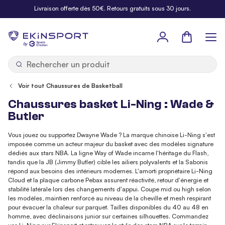
Allez au contenu
Livraison offerte dès 50€. Retours gratuits sous 30 jours.
Panier
b
y
Voir tout Chaussures de Basketball
Chaussures basket Li-Ning : Wade &
Butler
Vous jouez ou supportez Dwayne Wade ? La marque chinoise Li-Ning s'est
imposée comme un acteur majeur du basket avec des modèles signature
dédiés aux stars NBA. La ligne Way of Wade incarne l'héritage du Flash,
tandis que la JB (Jimmy Butler) cible les ailiers polyvalents et la Sabonis
répond aux besoins des intérieurs modernes. L'amorti propriétaire Li-Ning
Cloud et la plaque carbone Pebax assurent réactivité, retour d'énergie et
stabilité latérale lors des changements d'appui. Coupe mid ou high selon
les modèles, maintien renforcé au niveau de la cheville et mesh respirant
pour évacuer la chaleur sur parquet. Tailles disponibles du 40 au 48 en
homme, avec déclinaisons junior sur certaines silhouettes. Commandez