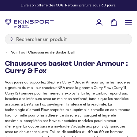
Allez au contenu
Livraison offerte dès 50€. Retours gratuits sous 30 jours.
Panier
b
y
Voir tout Chaussures de Basketball
Chaussures basket Under Armour :
Curry & Fox
Vous jouez ou supportez Stephen Curry ? Under Armour signe les modèles
signature du meilleur shooteur NBA avec la gamme Curry Flow (Curry 11,
Curry 12) pensée pour les meneurs explosifs. La ligne Embiid répond aux
besoins des intérieurs avec un maintien renforcé, tandis que les modèles
associés à De'Aaron Fox privilégient la vitesse et la réactivité. La
technologie d'amorti Flow propriétaire supprime la semelle en caoutchouc
traditionnelle pour offrir adhérence directe sur parquet et légèreté
maximale, complétée par Hovr sur certains modèles pour le retour
d'énergie. La coupe basse à mi-haute s'adapte aux profils dynamiques
avec un chaussant ajusté. Tailles disponibles du 40 au 50 en homme,