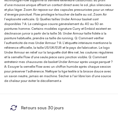
technologie Flow supprime la semelle extérieure caoutchouc au profit
d'une mousse unique offrant un contact direct avec le sol, plus silencieux
et plus léger. Zoom Air repose sur des capsules pressurisées pour un retour
d'énergie ponctuel. Flow privilégie le toucher de balle au sol, Zoom Air
l'explosivité verticale. Q: Quelles tailles Under Armour basket sont
disponibles ? A: Le catalogue couvre généralement du 40 au 50 en
pointures homme. Certains modèles signature Curry et Embiid existent en
déclinaison junior à partir de la taille 36. Under Armour taille fidèle à la
pointure habituelle, prendre sa taille de running. Q: Comment vérifier
l'authenticité de mes Under Armour ? A: L'étiquette intérieure mentionne la
référence officielle, la taille US/UK/EUR et le pays de fabrication. Le logo
Under Armour en relief sur la languette doit être net, les coutures régulières
et la semelle Flow d'une seule pièce sans jonction visible. Q: Comment
entretenir mes chaussures de basket Under Armour après usage parquet ?
A: Essuyer la semelle Flow avec un chiffon humide après chaque session
pour préserver l'adhérence. Nettoyer la tige textile à la brosse douce avec
un savon neutre, jamais en machine. Sécher à l'air libre loin d'une source
de chaleur pour éviter le décollement.a
Retours sous 30 jours