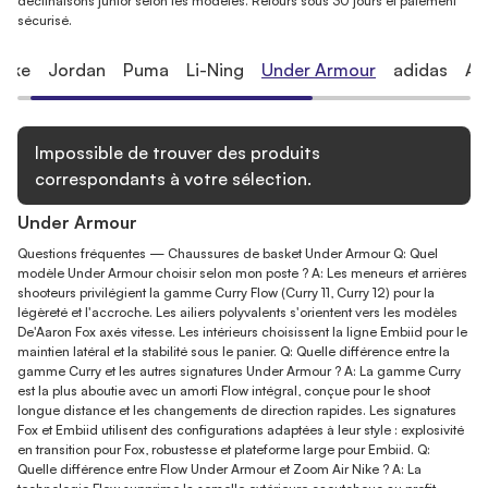
déclinaisons junior selon les modèles. Retours sous 30 jours et paiement
sécurisé.
Nike
Jordan
Puma
Li-Ning
Under Armour
adidas
Au
Impossible de trouver des produits
correspondants à votre sélection.
Under Armour
Questions fréquentes — Chaussures de basket Under Armour Q: Quel
modèle Under Armour choisir selon mon poste ? A: Les meneurs et arrières
shooteurs privilégient la gamme Curry Flow (Curry 11, Curry 12) pour la
légèreté et l'accroche. Les ailiers polyvalents s'orientent vers les modèles
De'Aaron Fox axés vitesse. Les intérieurs choisissent la ligne Embiid pour le
maintien latéral et la stabilité sous le panier. Q: Quelle différence entre la
gamme Curry et les autres signatures Under Armour ? A: La gamme Curry
est la plus aboutie avec un amorti Flow intégral, conçue pour le shoot
longue distance et les changements de direction rapides. Les signatures
Fox et Embiid utilisent des configurations adaptées à leur style : explosivité
en transition pour Fox, robustesse et plateforme large pour Embiid. Q:
Quelle différence entre Flow Under Armour et Zoom Air Nike ? A: La