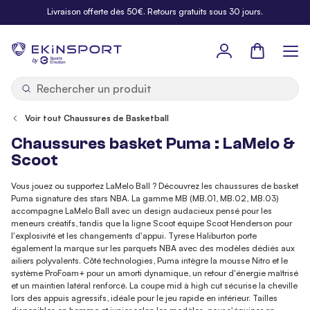
Allez au contenu
Livraison offerte dès 50€. Retours gratuits sous 30 jours.
Panier
b
y
Voir tout Chaussures de Basketball
Chaussures basket Puma : LaMelo &
Scoot
Vous jouez ou supportez LaMelo Ball ? Découvrez les chaussures de basket
Puma signature des stars NBA. La gamme MB (MB.01, MB.02, MB.03)
accompagne LaMelo Ball avec un design audacieux pensé pour les
meneurs créatifs, tandis que la ligne Scoot équipe Scoot Henderson pour
l'explosivité et les changements d'appui. Tyrese Haliburton porte
également la marque sur les parquets NBA avec des modèles dédiés aux
ailiers polyvalents. Côté technologies, Puma intègre la mousse Nitro et le
système ProFoam+ pour un amorti dynamique, un retour d'énergie maîtrisé
et un maintien latéral renforcé. La coupe mid à high cut sécurise la cheville
lors des appuis agressifs, idéale pour le jeu rapide en intérieur. Tailles