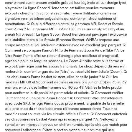
conviennent aux meneurs créatifs grâce à leur légèreté et leur design typé
playmaker. La ligne Scoot d'Henderson est taillée pour les meneurs
explosifs cherchant traction et réactivité. Tyrese Haliburton oriente sa
signature vers les ailiers polyvalents qui combinent shoot extérieur et
pénétrations. Q: Quelle différence entre les gammes MB, Scoot et Stewie
chez Puma ? A: La gamme MB (LaMelo Ball) mise sur un style flashy et un
amorti Nitro réactif. La ligne Scoot (Scoot Henderson) privilégie l'explosivité
et la stabilité latérale. La Stewie (Breanna Stewart, WNBA) propose une
coupe adaptée au jeu intérieur-extérieur avec un excellent grip parquet. Q:
Comment se compare l'amorti Nitro de Puma au Zoom Air de Nike ? A: Le
Nitro Foam Puma offre un retour d'énergie plus moelleux et progressif,
agréable pour les longues séances. Le Zoom Air Nike reste plus ferme et
explosif, privilégié pour les appuis tranchants. Le choix dépend du ressenti
recherché : confort longue durée (Nitro) ou réactivité immédiate (Zoom). Q:
Les chaussures Puma basket existent-elles en taille junior ? A: Oui, les
modèles MB.0X et Scoot sont déclinés en versions junior (GS) du 35 au 39
environ, en plus des tailles homme du 40 au 49. Vérifiez la fiche produit
pour confirmer la disponibilité par modèle et coloris. Q: Comment vérifier
l'authenticité d'une paire Puma Hoops ? A: Contrôlez l'étiquette intérieure
avec code SKU, le logo Puma cousu proprement, la qualité de la semelle
et la présence du sticker boîte avec référence concordante. Tous nos
modèles sont sourcés via les circuits officiels Puma. Q: Comment entretenir
ses chaussures de basket Puma après usage parquet ? A: Nettoyez la
semelle non-marquante avec un chiffon humide après chaque match pour
préserver l'adhérence. Évitez le port en extérieur sur bitume qui use