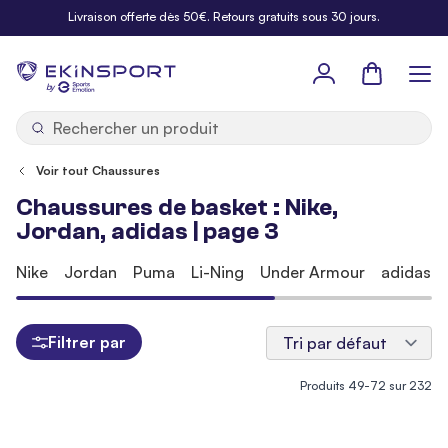
Allez au contenu
Livraison offerte dès 50€. Retours gratuits sous 30 jours.
Panier
b
y
Voir tout Chaussures
Chaussures de basket : Nike,
Jordan, adidas | page 3
Nike
Jordan
Puma
Li-Ning
Under Armour
adidas
Filtrer par
Produits
49
-
72
sur
232