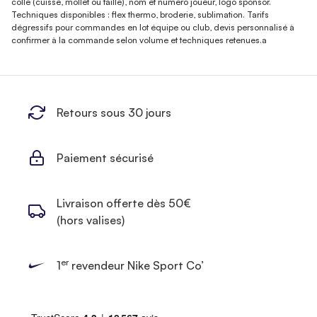
collé (cuisse, mollet ou taille), nom et numéro joueur, logo sponsor.
Techniques disponibles : flex thermo, broderie, sublimation. Tarifs
dégressifs pour commandes en lot équipe ou club, devis personnalisé à
confirmer à la commande selon volume et techniques retenues.a
Retours sous 30 jours
Paiement sécurisé
Livraison offerte dès 50€
(hors valises)
er
1
revendeur Nike Sport Co’