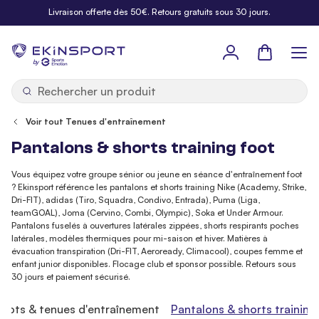
Allez au contenu
Livraison offerte dès 50€. Retours gratuits sous 30 jours.
Panier
b
y
Voir tout Tenues d'entraînement
Pantalons & shorts training foot
Vous équipez votre groupe sénior ou jeune en séance d'entraînement foot
? Ekinsport référence les pantalons et shorts training Nike (Academy, Strike,
Dri-FIT), adidas (Tiro, Squadra, Condivo, Entrada), Puma (Liga,
teamGOAL), Joma (Cervino, Combi, Olympic), Soka et Under Armour.
Pantalons fuselés à ouvertures latérales zippées, shorts respirants poches
latérales, modèles thermiques pour mi-saison et hiver. Matières à
évacuation transpiration (Dri-FIT, Aeroready, Climacool), coupes femme et
enfant junior disponibles. Flocage club et sponsor possible. Retours sous
30 jours et paiement sécurisé.
illots & tenues d'entraînement
Pantalons & shorts training