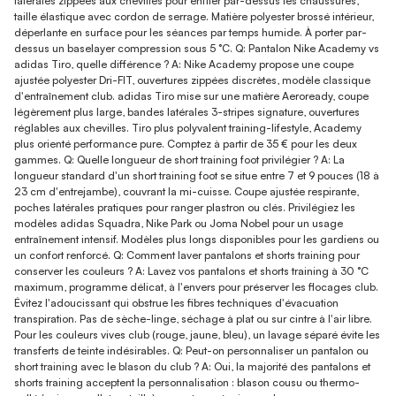
latérales zippées aux chevilles pour enfiler par-dessus les chaussures,
taille élastique avec cordon de serrage. Matière polyester brossé intérieur,
déperlante en surface pour les séances par temps humide. À porter par-
dessus un baselayer compression sous 5 °C. Q: Pantalon Nike Academy vs
adidas Tiro, quelle différence ? A: Nike Academy propose une coupe
ajustée polyester Dri-FIT, ouvertures zippées discrètes, modèle classique
d'entraînement club. adidas Tiro mise sur une matière Aeroready, coupe
légèrement plus large, bandes latérales 3-stripes signature, ouvertures
réglables aux chevilles. Tiro plus polyvalent training-lifestyle, Academy
plus orienté performance pure. Comptez à partir de 35 € pour les deux
gammes. Q: Quelle longueur de short training foot privilégier ? A: La
longueur standard d'un short training foot se situe entre 7 et 9 pouces (18 à
23 cm d'entrejambe), couvrant la mi-cuisse. Coupe ajustée respirante,
poches latérales pratiques pour ranger plastron ou clés. Privilégiez les
modèles adidas Squadra, Nike Park ou Joma Nobel pour un usage
entraînement intensif. Modèles plus longs disponibles pour les gardiens ou
un confort renforcé. Q: Comment laver pantalons et shorts training pour
conserver les couleurs ? A: Lavez vos pantalons et shorts training à 30 °C
maximum, programme délicat, à l'envers pour préserver les flocages club.
Évitez l'adoucissant qui obstrue les fibres techniques d'évacuation
transpiration. Pas de sèche-linge, séchage à plat ou sur cintre à l'air libre.
Pour les couleurs vives club (rouge, jaune, bleu), un lavage séparé évite les
transferts de teinte indésirables. Q: Peut-on personnaliser un pantalon ou
short training avec le blason du club ? A: Oui, la majorité des pantalons et
shorts training acceptent la personnalisation : blason cousu ou thermo-