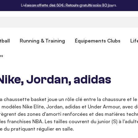
Livraison offerte dès 50€. Retours gratuits sous 30 jours.
ball
Running & Training
Équipements Clubs
Lif
es
ike, Jordan, adidas
 chaussette basket joue un rôle clé entre la chaussure et le 
es modèles Nike Elite, Jordan, adidas et Under Armour, avec 
ègrent des zones d'amorti renforcées et des matières techni
 franchises NBA. Les tailles couvrent du junior (S) à l'adulte
du pratiquant régulier en salle.