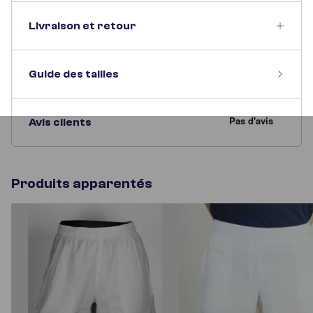
Livraison et retour
Guide des tailles
Avis clients
Produits apparentés