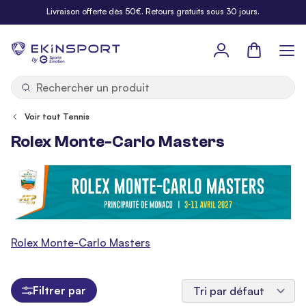
Allez au contenu
Livraison offerte dès 50€. Retours gratuits sous 30 jours.
Panier
b
y
Voir tout Tennis
Rolex Monte-Carlo Masters
Rolex Monte-Carlo Masters
Filtrer par