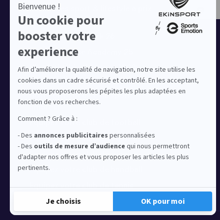
Ensembles sport & lifestyle à prix
réduit
Collection Nike Park 26
Collection Nike Academy 25
Nike Kitbuilder | Tenues 100%
personnalisées pour les clubs
Notre offre dédiée au sport
amateur
Equipez votre club de football
Equipez votre club de basket
Equipez votre club de running
Equipez votre club de handball
Equipez votre club de tennis