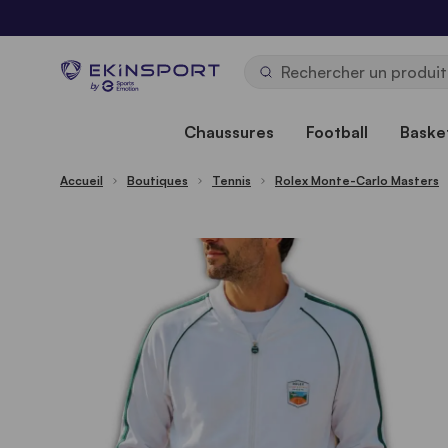
Allez au contenu
b
y
Chaussures
Football
Basket
Accueil
Boutiques
Tennis
Rolex Monte-Carlo Masters