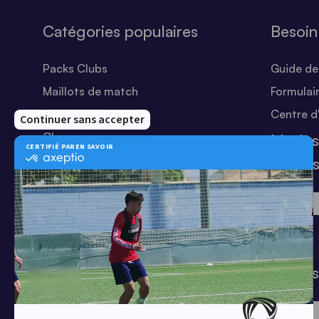
Catégories populaires
Besoin
Packs Clubs
Guide des
Maillots de match
Formulai
Equipements Clubs
Centre d
Chaussures
Modes
Shorts
sécuri
Football
Chaussettes
T-shirts
Tenues de match
Modes 
Offres clubs