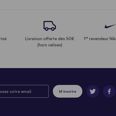
er
risé
Livraison offerte dès 50€
1
revendeur Nik
(hors valises)
ez votre email
M’inscrire