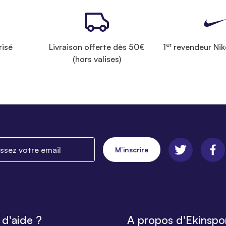
er
risé
Livraison offerte dès 50€
1
revendeur Nik
(hors valises)
ez votre email
M’inscrire
 d'aide ?
A propos d'Ekinspo