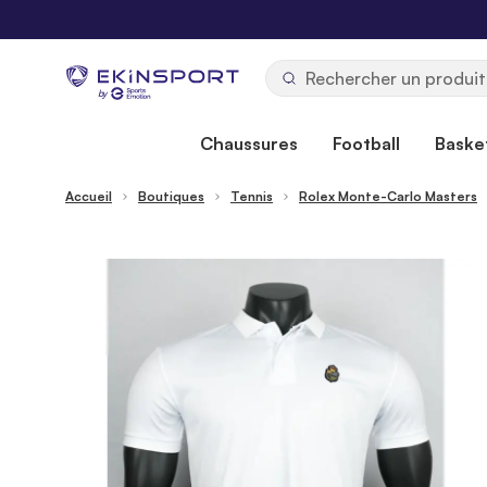
Allez au contenu
b
y
Chaussures
Football
Basket
Accueil
Boutiques
Tennis
Rolex Monte-Carlo Masters