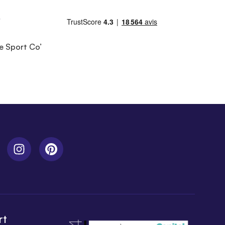
e Sport Co’
rt