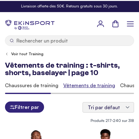
Allez au contenu
Livraison offerte dès 50€. Retours gratuits sous 30 jours.
Panier
b
y
Voir tout Training
Vêtements de training : t-shirts,
shorts, baselayer | page 10
Chaussures de training
Vêtements de training
Chaussu
Filtrer par
Produits
217
-
240
sur
318