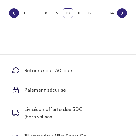
1
...
8
9
10
11
12
...
14
Retours sous 30 jours
Paiement sécurisé
Livraison offerte dès 50€
(hors valises)
er
1
revendeur Nike Sport Co’