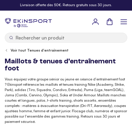
Allez au contenu
Livraison offerte dès 50€. Retours gratuits sous 30 jours.
Panier
b
y
Voir tout Tenues d'entraînement
Maillots & tenues d'entraînement
foot
Vous équipez votre groupe sénior ou jeune en séance d'entraînement foot
? Ekinsport référence les maillots et tenues training Nike (Academy, Strike,
Park), adidas (Tiro, Squadra, Condivo, Entrada), Puma (Liga, teamGOAL),
Joma (Combi, Cervino, Olympic), Soka et Under Armour. Maillots manches
courtes et longues, polos, t-shirts training, shorts assortis, ensembles
complets : matières à évacuation transpiration (Dri-FIT, Aeroready), coupes
ajustées homme, femme et enfant junior. Flocage club, numéros et sponsor
possible sur l'ensemble des gammes training. Retours sous 30 jours et
paiement sécurisé.