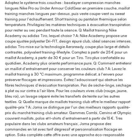
Adoptez le système trois couches : baselayer compression manches
longues Nike Pro ou Under Armour ColdGear en première couche, maillot
training manches longues par-dessus, puis veste coupe-vent ou sweat
training pour l'échauffement. Short training ou pantalon thermique selon
température. Privilégiez les matières techniques à évacuation transpiration
pour rester au sec pendant toute la séance. Q: Maillot training Nike
Academy ou adidas Tiro, lequel choisir ? A: Nike Academy propose une
coupe ajustée polyester Dri-FIT, design épuré club, idéal séances intenses.
adidas Tiro mise sur la technologie Aeroready, coupe plus large et détails
contrastés, polyvalent training-lifestyle. Comptez à partir de 25 € pour un
maillot Academy, à partir de 30 € pour un Tiro. Tiro plus confortable au
quotidien, Academy plus orienté performance pure. Q: Comment entretenir
un maillot d'entraînement pour conserver les couleurs club ? A: Lavez le
maillot training à 30 °C maximum, programme délicat, à l'envers pour
préserver flocages et impressions. Évitez l'adoucissant qui obstrue les
fibres techniques d'évacuation transpiration. Pas de sèche-linge, séchage
à plat ou sur cintre à l'air libre. Pour les couleurs vives club (rouge, jaune,
bleu roi), un lavage séparé évite les transferts de teinte sur les autres
textiles. Q: Quelle marque de maillots training club offre le meilleur rapport
qualité-prix ? A: Joma se distingue par l'un des meilleurs rapports qualité-
prix du marché training club amateur. Gammes Combi, Cervino et Olympic
couvrent maillots, polos et t-shirts d'entraînement à partir de 15 €. Très
populaire dans les clubs amateurs français, Joma propose des
commandes en lot avec tarif dégressif et personnalisation flocage en
option. Soka complète cette offre avec une approche éco-responsable