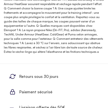
Armour HeatGear assurent respirabilité et séchage rapide pendant l'effort.
Q: Comment choisir la bonne coupe ? A: Une coupe ajustée limite les
frottements et accompagne le mouvement pour le training intensif ; une
coupe plus ample privilégie le confort et la ventilation. Reportez-vous au
guide des tailles de chaque marque, les coupes pouvant varier d'un
équipementier à l'autre. Q: Quelles marques sont disponibles chez
Ekinsport ? A: Le rayon propose Nike (Dri-FIT, Pro), adidas (Aeroready,
Techfit), Under Armour (HeatGear, ColdGear) et Puma selon arrivages,
pour la salle comme pour l'extérieur. Q: Comment entretenir des vêtements
techniques ? A: Lavez à 30 °C sur l'envers, sans adoucissant qui obstrue
les fibres respirantes, et séchez à l'air libre loin de toute source de chaleur.
Évitez le sèche-linge qui altère l'élasthanne et les finitions techniques.a
Retours sous 30 jours
Paiement sécurisé
Livraison offerte dès 50€