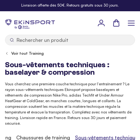
Allez au contenu
Livraison offerte dès 50€. Retours gratuits sous 30 jours.
Panier
b
y
Voir tout Training
Sous-vêtements techniques :
baselayer & compression
Vous cherchez une première couche technique pour l'entraînement ? Le
rayon sous-vêtements techniques Ekinsport propose baselayers et
vêtements de compression Nike Pro, adidas Techfit et Under Armour
HeatGear et ColdGear, en manches courtes, longues et collants. La
compression soutient les muscles et la matière technique régule la
température et évacue la transpiration. Complétez avec nos vêtements de
training. Livraison rapide en France. Retours sous 30 jours et paiement
sécurisé.
ining
Chaussures de training
Sous-vêtements technique