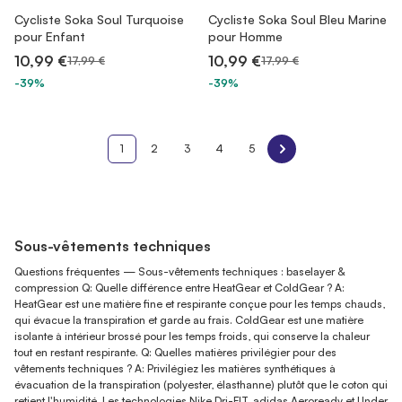
Cycliste Soka Soul Turquoise
Cycliste Soka Soul Bleu Marine
pour Enfant
pour Homme
10,99 €
10,99 €
17,99 €
17,99 €
-39%
-39%
1
2
3
4
5
Sous-vêtements techniques
Questions fréquentes — Sous-vêtements techniques : baselayer &
compression Q: Quelle différence entre HeatGear et ColdGear ? A:
HeatGear est une matière fine et respirante conçue pour les temps chauds,
qui évacue la transpiration et garde au frais. ColdGear est une matière
isolante à intérieur brossé pour les temps froids, qui conserve la chaleur
tout en restant respirante. Q: Quelles matières privilégier pour des
vêtements techniques ? A: Privilégiez les matières synthétiques à
évacuation de la transpiration (polyester, élasthanne) plutôt que le coton qui
retient l'humidité. Les technologies Nike Dri-FIT, adidas Aeroready et Under